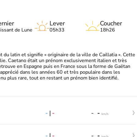
rnier
Lever
Coucher
oissant de Lune
05h33
18h26
 latin et signifie « originaire de la ville de Caillatia ». Cette
lie. Caetano était un prénom exclusivement italien et très
retrouve en Espagne puis en France sous la forme de Gaëtan
 apprécié dans les années 60 et très populaire dans les
nu plus rare, tout en restant un prénom bien identifié.
-
|
-
-
-
km/h
-
|
-
-
-
km/h