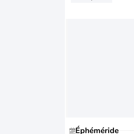
Éphéméride