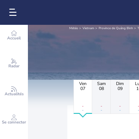
Météo
Vietnam
Province de Quảng Bình
T
Accueil
Radar
Ven
Sam
Dim
L
07
08
09
1
Actualités
-
-
-
-
-
-
Se connecter