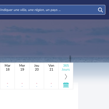
Mar
Mer
Jeu
Ven
365
18
19
20
21
Jours
-
-
-
-
-
-
-
-