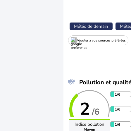
Météo de demain
Mété
Ajouter à vos sources préférées
Pollution et qualité
1
/6
2
/6
1
/6
Indice pollution
1
/6
Moyen