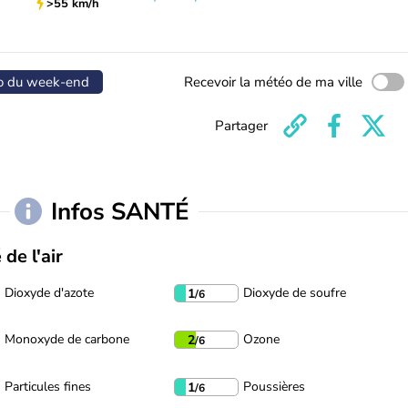
>55 km/h
o du week-end
Recevoir la météo de ma ville
Partager
Infos SANTÉ
 de l'air
Dioxyde d'azote
Dioxyde de soufre
1
/6
Monoxyde de carbone
Ozone
2
/6
Particules fines
Poussières
1
/6