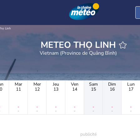
họ Linh
METEO THỌ LINH
Vietnam (Province de Quảng Bình)
un
Mar
Mer
Jeu
Ven
Sam
Dim
Lun
0
11
12
13
14
15
16
17
-
-
-
-
-
-
-
-
-
-
-
-
-
-
-
-