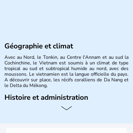
Géographie et climat
Avec au Nord, le Tonkin, au Centre l'Annam et au sud la
Cochinchine, le Vietnam est soumis à un climat de type
tropical au sud et subtropical humide au nord, avec des
moussons. Le vietnamien est la langue officielle du pays.
A découvrir sur place, les récifs coralliens de Da Nang et
le Delta du Mékong.
Histoire et administration
Pays d'Asie du Sud-Est situé sur l'est de la péninsule
indochinoise, le Vietnam compte 85 millions d'habitants.
Bordé par la Chine au Nord, il est limitrophe du Laos et
du Cambodge. Littéralement, Viêt Nam signifie les « Viêt
du Sud ». Sa capitale est Hanoï. Hô-Chi-Minh-Ville est le