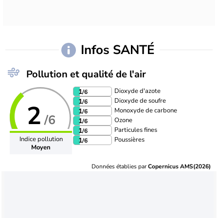
Infos SANTÉ
Pollution et qualité de l'air
Dioxyde d'azote
1
/6
Dioxyde de soufre
1
/6
2
Monoxyde de carbone
1
/6
/6
Ozone
1
/6
Particules fines
1
/6
Indice pollution
Poussières
1
/6
Moyen
Données établies par
Copernicus AMS(2026)