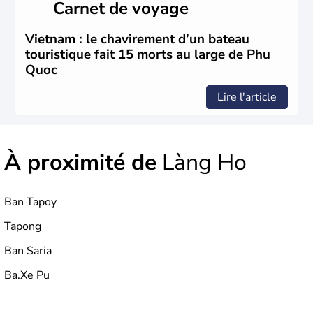
Carnet de voyage
nom récent de l'ancienne Saïgon.
Vietnam : le chavirement d’un bateau
touristique fait 15 morts au large de Phu
Quoc
Lire l'article
À proximité de
Làng Ho
Ban Tapoy
Tapong
Ban Saria
Ba.Xe Pu