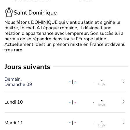
Saint Dominique
Nous fêtons DOMINIQUE qui vient du latin et signifie le
maître, le chef. A l’époque romaine, il désignait une
relation d’appartenance avec l’empereur. Son succès lui a
permis de se répandre dans toute l’Europe latine.
Actuellement, c’est un prénom mixte en France et devenu
très rare.
jours suivants
Demain,
-
-
|
-
-
Dimanche 09
km/h
-
-
|
-
Lundi 10
-
km/h
-
-
|
-
Mardi 11
-
km/h