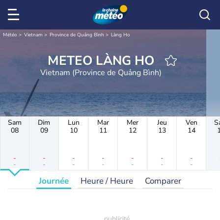
Météo
Vietnam
Province de Quảng Bình
Làng Ho
METEO LÀNG HO
Vietnam (Province de Quảng Bình)
Sam
Dim
Lun
Mar
Mer
Jeu
Ven
S
08
09
10
11
12
13
14
-
-
-
-
-
-
-
-
-
-
-
-
-
-
Journée
Heure / Heure
Comparer