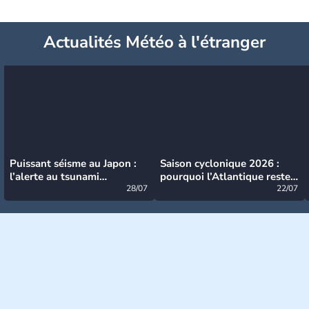
Actualités Météo à l'étranger
Puissant séisme au Japon :
Saison cyclonique 2026 :
l’alerte au tsunami
pourquoi l’Atlantique reste
désormais levée
28/07
très calme à ce stade ?
22/07