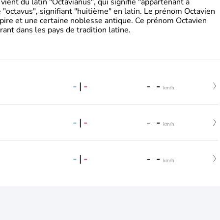
ient du latin "Octavianus", qui signifie "appartenant à
"octavus", signifiant "huitième" en latin. Le prénom Octavien
pire et une certaine noblesse antique. Ce prénom Octavien
rant dans les pays de tradition latine.
-
|
-
-
-
km/h
-
|
-
-
-
km/h
-
|
-
-
-
km/h