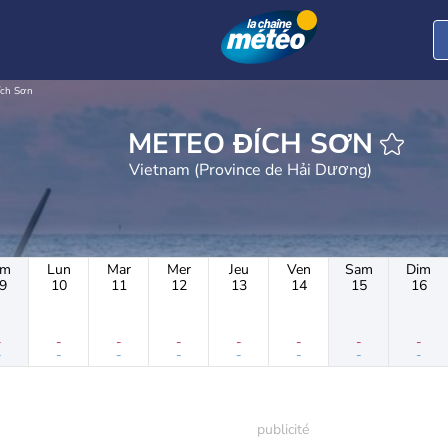
ích Sơn
METEO ĐÍCH SƠN
Vietnam (Province de Hải Dương)
im
Lun
Mar
Mer
Jeu
Ven
Sam
Dim
9
10
11
12
13
14
15
16
-
-
-
-
-
-
-
-
-
-
-
-
-
-
-
-