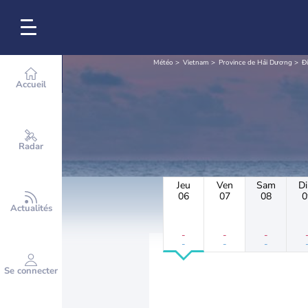
Météo
Vietnam
Province de Hải Dương
Đ
Accueil
Radar
Jeu
Ven
Sam
D
06
07
08
0
Actualités
-
-
-
-
-
-
Se connecter