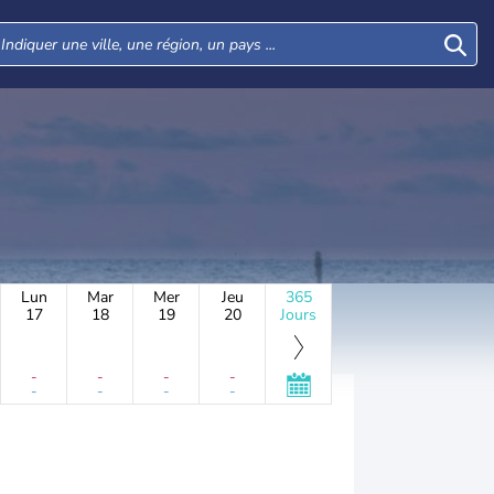
Lun
Mar
Mer
Jeu
365
17
18
19
20
Jours
-
-
-
-
-
-
-
-