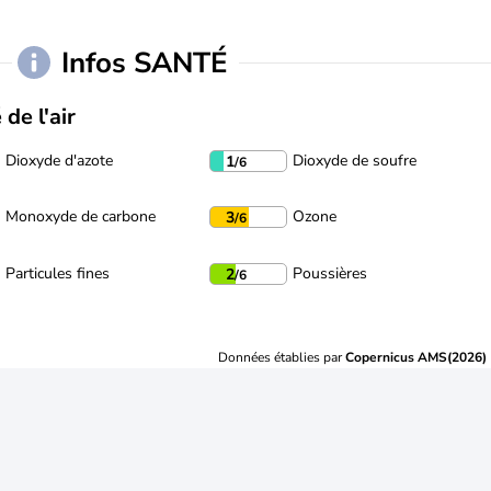
Infos SANTÉ
 de l'air
Dioxyde d'azote
Dioxyde de soufre
1
/6
Monoxyde de carbone
Ozone
3
/6
Particules fines
Poussières
2
/6
Données établies par
Copernicus AMS(2026)