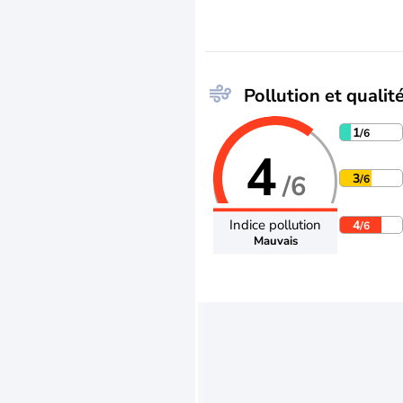
Pollution et qualité
1
/6
4
/6
3
/6
Indice pollution
4
/6
Mauvais