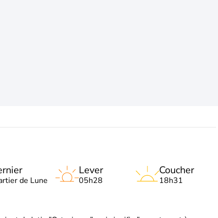
rnier
Lever
Coucher
artier de Lune
05h28
18h31