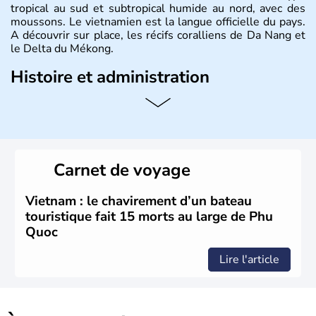
tropical au sud et subtropical humide au nord, avec des
moussons. Le vietnamien est la langue officielle du pays.
A découvrir sur place, les récifs coralliens de Da Nang et
le Delta du Mékong.
Histoire et administration
Pays d'Asie du Sud-Est situé sur l'est de la péninsule
indochinoise, le Vietnam compte 85 millions d'habitants.
Bordé par la Chine au Nord, il est limitrophe du Laos et
du Cambodge. Littéralement, Viêt Nam signifie les « Viêt
du Sud ». Sa capitale est Hanoï. Hô-Chi-Minh-Ville est le
Carnet de voyage
nom récent de l'ancienne Saïgon.
Vietnam : le chavirement d’un bateau
touristique fait 15 morts au large de Phu
Quoc
Lire l'article