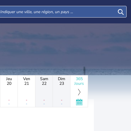
Jeu
Ven
Sam
Dim
365
20
21
22
23
Jours
-
-
-
-
-
-
-
-