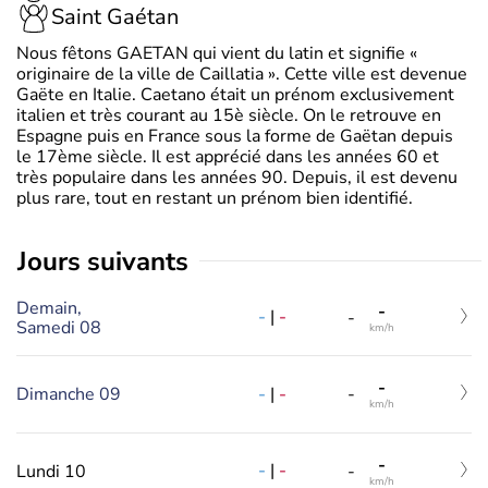
Saint Gaétan
Nous fêtons GAETAN qui vient du latin et signifie «
originaire de la ville de Caillatia ». Cette ville est devenue
Gaëte en Italie. Caetano était un prénom exclusivement
italien et très courant au 15è siècle. On le retrouve en
Espagne puis en France sous la forme de Gaëtan depuis
le 17ème siècle. Il est apprécié dans les années 60 et
très populaire dans les années 90. Depuis, il est devenu
plus rare, tout en restant un prénom bien identifié.
jours suivants
Demain,
-
-
|
-
-
Samedi 08
km/h
-
-
|
-
Dimanche 09
-
km/h
-
-
|
-
Lundi 10
-
km/h