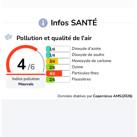
Infos SANTÉ
Pollution et qualité de l'air
Dioxyde d'azote
1
/6
Dioxyde de soufre
1
/6
4
Monoxyde de carbone
3
/6
/6
Ozone
2
/6
Particules fines
4
/6
Indice pollution
Poussières
2
/6
Mauvais
Données établies par
Copernicus AMS(2026)