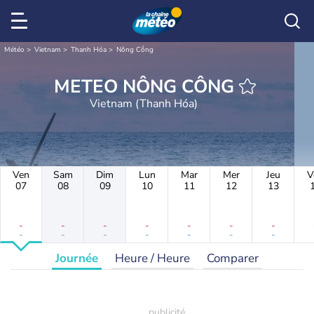
Météo
Vietnam
Thanh Hóa
Nông Cống
METEO NÔNG CỐNG
Vietnam (Thanh Hóa)
Ven
Sam
Dim
Lun
Mar
Mer
Jeu
V
07
08
09
10
11
12
13
-
-
-
-
-
-
-
-
-
-
-
-
-
-
Journée
Heure / Heure
Comparer