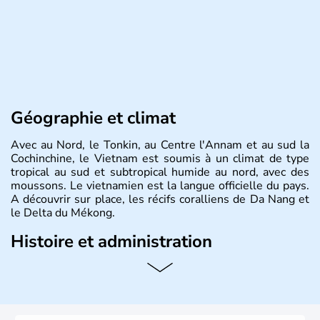
Géographie et climat
Avec au Nord, le Tonkin, au Centre l'Annam et au sud la
Cochinchine, le Vietnam est soumis à un climat de type
tropical au sud et subtropical humide au nord, avec des
moussons. Le vietnamien est la langue officielle du pays.
A découvrir sur place, les récifs coralliens de Da Nang et
le Delta du Mékong.
Histoire et administration
Pays d'Asie du Sud-Est situé sur l'est de la péninsule
indochinoise, le Vietnam compte 85 millions d'habitants.
Bordé par la Chine au Nord, il est limitrophe du Laos et
du Cambodge. Littéralement, Viêt Nam signifie les « Viêt