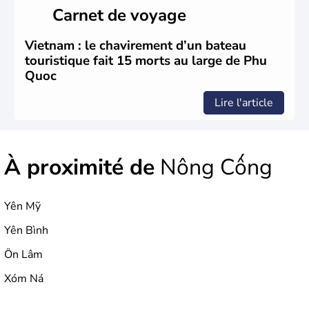
du Sud ». Sa capitale est Hanoï. Hô-Chi-Minh-Ville est le
Carnet de voyage
nom récent de l'ancienne Saïgon.
Vietnam : le chavirement d’un bateau
touristique fait 15 morts au large de Phu
Quoc
Lire l'article
À proximité de
Nông Cống
Yên Mỹ
Yên Bình
Ôn Lâm
Xóm Ná