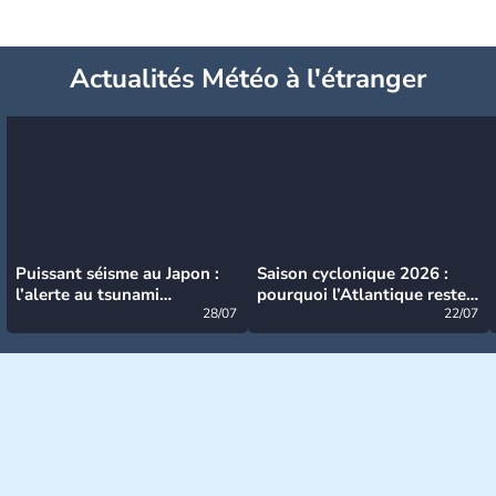
Actualités Météo à l'étranger
Puissant séisme au Japon :
Saison cyclonique 2026 :
l’alerte au tsunami
pourquoi l’Atlantique reste
désormais levée
28/07
très calme à ce stade ?
22/07