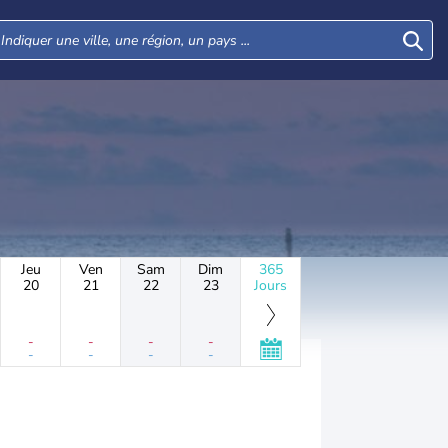
Jeu
Ven
Sam
Dim
365
20
21
22
23
Jours
-
-
-
-
-
-
-
-