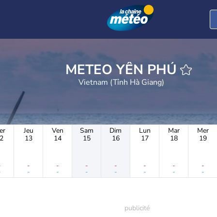
METEO YÊN PHÚ
Vietnam (Tỉnh Hà Giang)
er
Jeu
Ven
Sam
Dim
Lun
Mar
Mer
2
13
14
15
16
17
18
19
-
-
-
-
-
-
-
-
-
-
-
-
-
-
-
-