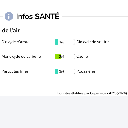
Infos SANTÉ
 de l'air
Dioxyde d'azote
Dioxyde de soufre
1
/6
Monoxyde de carbone
Ozone
2
/6
Particules fines
Poussières
1
/6
Données établies par
Copernicus AMS(2026)