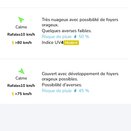
Très nuageux avec possibilité de foyers
orageux.
Calme
Quelques averses faibles.
Rafales
10 km/h
Risque de pluie
50 %
Indice UV
4
>80 km/h
Modéré
Couvert avec développement de foyers
Calme
orageux possibles.
Possibilité d'averses.
Rafales
10 km/h
Risque de pluie
45 %
>75 km/h