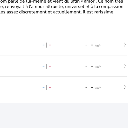
 parle de lui-même et vient du latin « amor . Ce nom très
, renvoyait à l’amour altruiste, universel et à la compassion.
es assez discrètement et actuellement, il est rarissime.
-
|
-
-
-
km/h
-
|
-
-
-
km/h
-
|
-
-
-
km/h