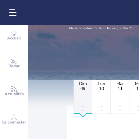
Météo
Vietnam
Tỉnh Hà Giang
Yên Phú
Accueil
Radar
Dim
Lun
Mar
M
09
10
11
1
Actualités
-
-
-
-
-
-
Se connecter