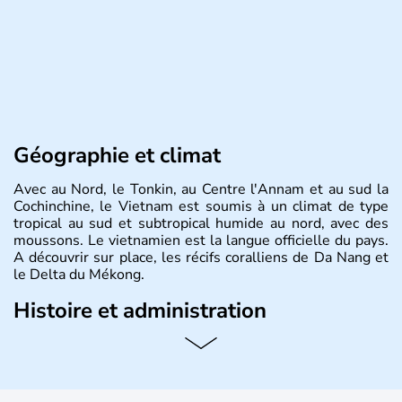
Géographie et climat
Avec au Nord, le Tonkin, au Centre l'Annam et au sud la
Cochinchine, le Vietnam est soumis à un climat de type
tropical au sud et subtropical humide au nord, avec des
moussons. Le vietnamien est la langue officielle du pays.
A découvrir sur place, les récifs coralliens de Da Nang et
le Delta du Mékong.
Histoire et administration
Pays d'Asie du Sud-Est situé sur l'est de la péninsule
indochinoise, le Vietnam compte 85 millions d'habitants.
Bordé par la Chine au Nord, il est limitrophe du Laos et
du Cambodge. Littéralement, Viêt Nam signifie les « Viêt