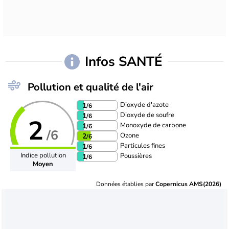
Infos SANTÉ
Pollution et qualité de l'air
Dioxyde d'azote
1
/6
Dioxyde de soufre
1
/6
2
Monoxyde de carbone
1
/6
/6
Ozone
2
/6
Particules fines
1
/6
Indice pollution
Poussières
1
/6
Moyen
Données établies par
Copernicus AMS(2026)