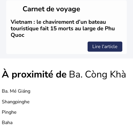
du Sud ». Sa capitale est Hanoï. Hô-Chi-Minh-Ville est le
Carnet de voyage
nom récent de l'ancienne Saïgon.
Vietnam : le chavirement d’un bateau
touristique fait 15 morts au large de Phu
Quoc
Lire l'article
À proximité de
Ba. Còng Khà
Ba. Mé Giáng
Shangpinghe
Pinghe
Baha