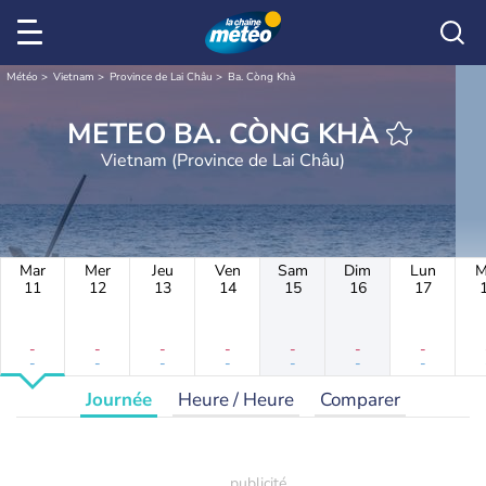
Météo
Vietnam
Province de Lai Châu
Ba. Còng Khà
METEO BA. CÒNG KHÀ
Vietnam (Province de Lai Châu)
Mar
Mer
Jeu
Ven
Sam
Dim
Lun
M
11
12
13
14
15
16
17
-
-
-
-
-
-
-
-
-
-
-
-
-
-
Journée
Heure / Heure
Comparer