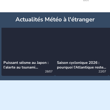
km/h
Actualités Météo à l'étranger
Puissant séisme au Japon :
Saison cyclonique 2026 :
l’alerte au tsunami
pourquoi l’Atlantique reste
désormais levée
28/07
très calme à ce stade ?
22/07