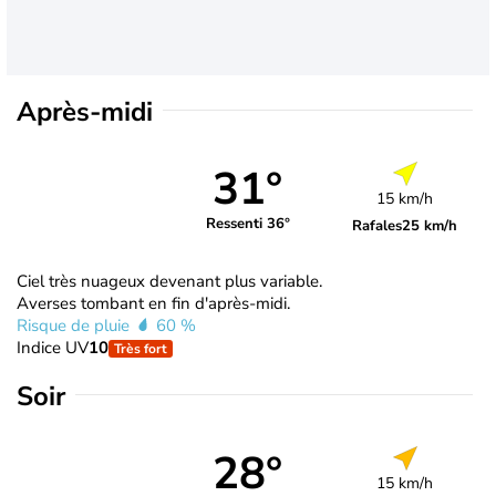
Après-midi
31°
15 km/h
Ressenti 36°
Rafales
25 km/h
Ciel très nuageux devenant plus variable.
Averses tombant en fin d'après-midi.
Risque de pluie
60 %
Indice UV
10
Très fort
Soir
28°
15 km/h