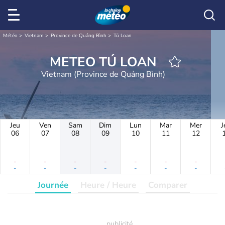
Météo
Vietnam
Province de Quảng Bình
Tú Loan
METEO TÚ LOAN
Vietnam (Province de Quảng Bình)
Jeu
Ven
Sam
Dim
Lun
Mar
Mer
J
06
07
08
09
10
11
12
-
-
-
-
-
-
-
-
-
-
-
-
-
-
Journée
Heure / Heure
Comparer