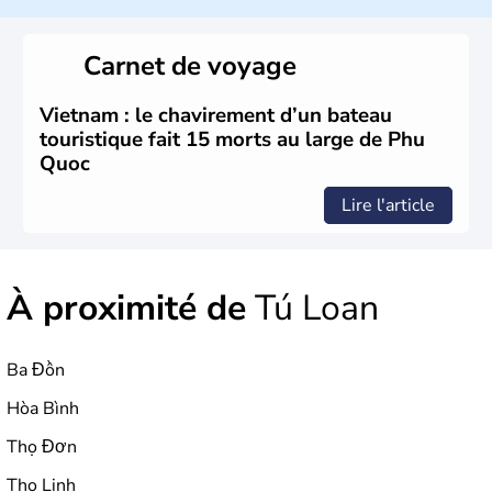
Bordé par la Chine au Nord, il est limitrophe du Laos et
du Cambodge. Littéralement, Viêt Nam signifie les « Viêt
du Sud ». Sa capitale est Hanoï. Hô-Chi-Minh-Ville est le
Carnet de voyage
nom récent de l'ancienne Saïgon.
Vietnam : le chavirement d’un bateau
touristique fait 15 morts au large de Phu
Quoc
Lire l'article
À proximité de
Tú Loan
Ba Đồn
Hòa Bình
Thọ Đơn
Thọ Linh