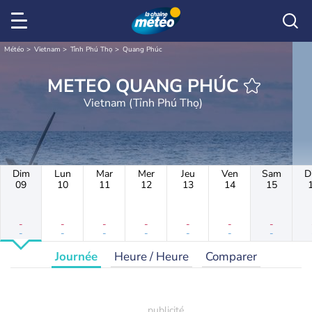
Météo
Vietnam
Tỉnh Phú Thọ
Quang Phúc
METEO QUANG PHÚC
Vietnam (Tỉnh Phú Thọ)
Dim
Lun
Mar
Mer
Jeu
Ven
Sam
D
09
10
11
12
13
14
15
-
-
-
-
-
-
-
-
-
-
-
-
-
-
Journée
Heure / Heure
Comparer