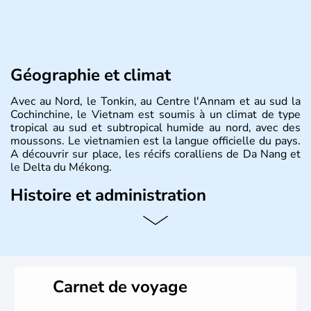
Géographie et climat
Avec au Nord, le Tonkin, au Centre l'Annam et au sud la
Cochinchine, le Vietnam est soumis à un climat de type
tropical au sud et subtropical humide au nord, avec des
moussons. Le vietnamien est la langue officielle du pays.
A découvrir sur place, les récifs coralliens de Da Nang et
le Delta du Mékong.
Histoire et administration
Pays d'Asie du Sud-Est situé sur l'est de la péninsule
indochinoise, le Vietnam compte 85 millions d'habitants.
Bordé par la Chine au Nord, il est limitrophe du Laos et
du Cambodge. Littéralement, Viêt Nam signifie les « Viêt
du Sud ». Sa capitale est Hanoï. Hô-Chi-Minh-Ville est le
Carnet de voyage
nom récent de l'ancienne Saïgon.