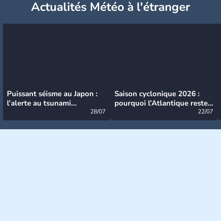
Actualités Météo à l'étranger
Puissant séisme au Japon :
Saison cyclonique 2026 :
l’alerte au tsunami
pourquoi l’Atlantique reste
désormais levée
28/07
très calme à ce stade ?
22/07