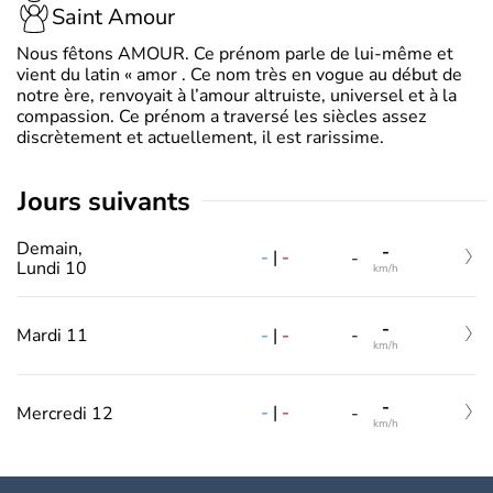
Saint Amour
Nous fêtons AMOUR. Ce prénom parle de lui-même et
vient du latin « amor . Ce nom très en vogue au début de
notre ère, renvoyait à l’amour altruiste, universel et à la
compassion. Ce prénom a traversé les siècles assez
discrètement et actuellement, il est rarissime.
jours suivants
Demain,
-
-
|
-
-
Lundi 10
km/h
-
-
|
-
Mardi 11
-
km/h
-
-
|
-
Mercredi 12
-
km/h