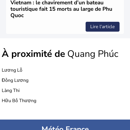
Vietnam : le chavirement d’un bateau
touristique fait 15 morts au large de Phu
Quoc
Lire l'article
À proximité de
Quang Phúc
Lương Lỗ
Đồng Lương
Làng Thi
Hữu Bổ Thượng
Météo France