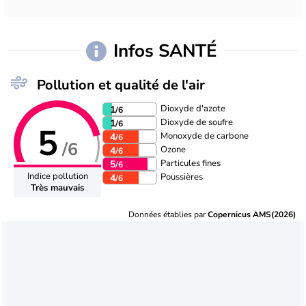
Infos SANTÉ
Pollution et qualité de l'air
Dioxyde d'azote
1
/6
Dioxyde de soufre
1
/6
5
Monoxyde de carbone
4
/6
/6
Ozone
4
/6
Particules fines
5
/6
Indice pollution
Poussières
4
/6
Très mauvais
Données établies par
Copernicus AMS(2026)