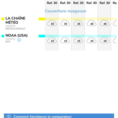
Raf. 30
Raf. 30
Raf. 30
Raf. 30
Raf. 30
Raf
Couverture nuageuse
LA CHAÎNE
MÉTÉO
35
35
35
40
45
SOURCE
METEO CONSULT
NOAA (USA)
SOURCE
15
15
15
20
20
GFS
Comment fonctionne le comparateur