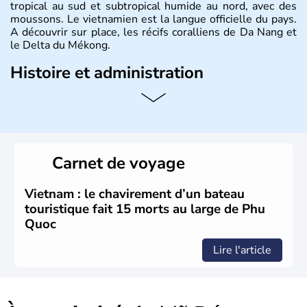
tropical au sud et subtropical humide au nord, avec des
moussons. Le vietnamien est la langue officielle du pays.
A découvrir sur place, les récifs coralliens de Da Nang et
le Delta du Mékong.
Histoire et administration
Pays d'Asie du Sud-Est situé sur l'est de la péninsule
indochinoise, le Vietnam compte 85 millions d'habitants.
Bordé par la Chine au Nord, il est limitrophe du Laos et
du Cambodge. Littéralement, Viêt Nam signifie les « Viêt
du Sud ». Sa capitale est Hanoï. Hô-Chi-Minh-Ville est le
Carnet de voyage
nom récent de l'ancienne Saïgon.
Vietnam : le chavirement d’un bateau
touristique fait 15 morts au large de Phu
Quoc
Lire l'article