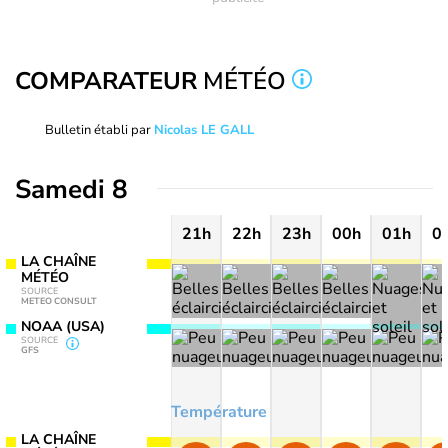
COMPARATEUR
MÉTÉO
Bulletin établi par
Nicolas LE GALL
Samedi 8
21h
22h
23h
00h
01h
0
LA CHAÎNE
MÉTÉO
SOURCE
METEO CONSULT
NOAA (USA)
SOURCE
GFS
Température
LA CHAÎNE