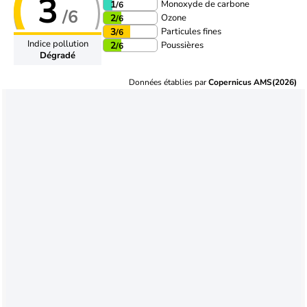
3
Monoxyde de carbone
1
/6
/6
Ozone
2
/6
Particules fines
3
/6
Indice pollution
Poussières
2
/6
Dégradé
Données établies par
Copernicus AMS(2026)