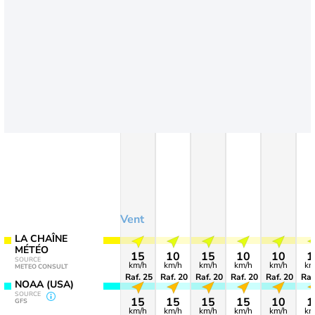
Vent
LA CHAÎNE
MÉTÉO
15
10
15
10
10
1
SOURCE
km/h
km/h
km/h
km/h
km/h
km
METEO CONSULT
Raf. 25
Raf. 20
Raf. 20
Raf. 20
Raf. 20
Raf
NOAA (USA)
SOURCE
15
15
15
15
10
1
GFS
km/h
km/h
km/h
km/h
km/h
km