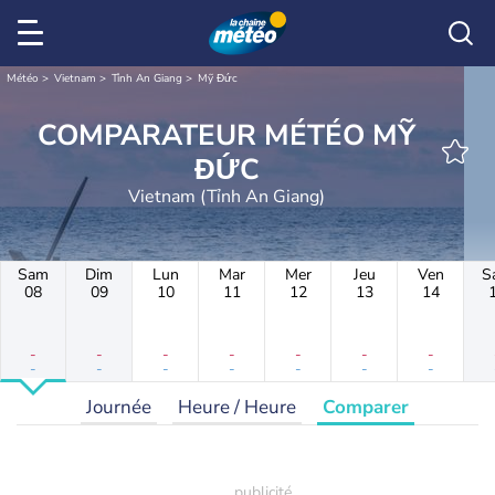
Météo
Vietnam
Tỉnh An Giang
Mỹ Đức
COMPARATEUR MÉTÉO MỸ
ĐỨC
Vietnam (Tỉnh An Giang)
Sam
Dim
Lun
Mar
Mer
Jeu
Ven
S
08
09
10
11
12
13
14
-
-
-
-
-
-
-
-
-
-
-
-
-
-
Journée
Heure / Heure
Comparer