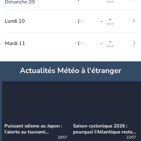
Dimanche 09
km/h
-
-
|
-
Lundi 10
-
km/h
-
-
|
-
Mardi 11
-
km/h
Actualités Météo à l'étranger
Puissant séisme au Japon :
Saison cyclonique 2026 :
l’alerte au tsunami
pourquoi l’Atlantique reste
désormais levée
28/07
très calme à ce stade ?
22/07