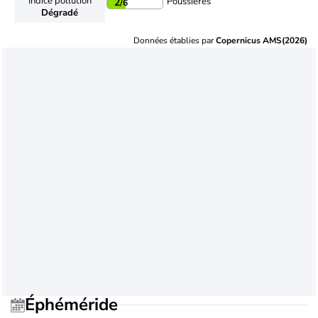
Indice pollution
Poussières
2
/6
Dégradé
Données établies par
Copernicus AMS(2026)
Éphéméride