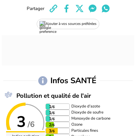
Partager
Ajouter à vos sources préférées
Infos SANTÉ
Pollution et qualité de l'air
Dioxyde d'azote
1
/6
Dioxyde de soufre
1
/6
3
Monoxyde de carbone
1
/6
/6
Ozone
2
/6
Particules fines
3
/6