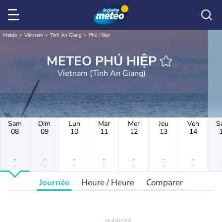
Météo
Vietnam
Tỉnh An Giang
Phú Hiệp
METEO PHÚ HIỆP
Vietnam (Tỉnh An Giang)
Sam
Dim
Lun
Mar
Mer
Jeu
Ven
S
08
09
10
11
12
13
14
-
-
-
-
-
-
-
-
-
-
-
-
-
-
Journée
Heure / Heure
Comparer