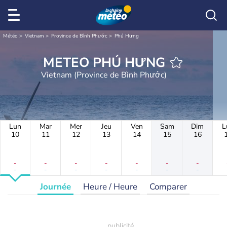
Météo
Vietnam
Province de Bình Phước
Phú Hưng
METEO PHÚ HƯNG
Vietnam (Province de Bình Phước)
Lun
Mar
Mer
Jeu
Ven
Sam
Dim
L
10
11
12
13
14
15
16
-
-
-
-
-
-
-
-
-
-
-
-
-
-
Journée
Heure / Heure
Comparer