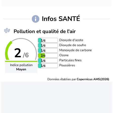
Infos SANTÉ
Pollution et qualité de l'air
Dioxyde d'azote
1
/6
Dioxyde de soufre
1
/6
2
Monoxyde de carbone
1
/6
/6
Ozone
2
/6
Particules fines
1
/6
Indice pollution
Poussières
1
/6
Moyen
Données établies par
Copernicus AMS(2026)