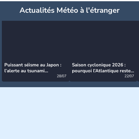
Actualités Météo à l'étranger
Puissant séisme au Japon :
Saison cyclonique 2026 :
l’alerte au tsunami
pourquoi l’Atlantique reste
désormais levée
28/07
très calme à ce stade ?
22/07