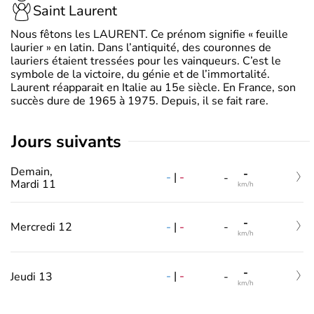
Saint Laurent
Nous fêtons les LAURENT. Ce prénom signifie « feuille
laurier » en latin. Dans l’antiquité, des couronnes de
lauriers étaient tressées pour les vainqueurs. C’est le
symbole de la victoire, du génie et de l’immortalité.
Laurent réapparait en Italie au 15e siècle. En France, son
succès dure de 1965 à 1975. Depuis, il se fait rare.
jours suivants
Demain,
-
-
|
-
-
Mardi 11
km/h
-
-
|
-
Mercredi 12
-
km/h
-
-
|
-
Jeudi 13
-
km/h