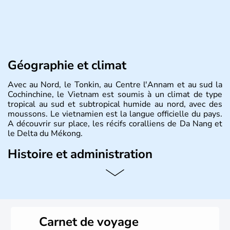
Géographie et climat
Avec au Nord, le Tonkin, au Centre l'Annam et au sud la
Cochinchine, le Vietnam est soumis à un climat de type
tropical au sud et subtropical humide au nord, avec des
moussons. Le vietnamien est la langue officielle du pays.
A découvrir sur place, les récifs coralliens de Da Nang et
le Delta du Mékong.
Histoire et administration
Pays d'Asie du Sud-Est situé sur l'est de la péninsule
indochinoise, le Vietnam compte 85 millions d'habitants.
Bordé par la Chine au Nord, il est limitrophe du Laos et
du Cambodge. Littéralement, Viêt Nam signifie les « Viêt
du Sud ». Sa capitale est Hanoï. Hô-Chi-Minh-Ville est le
Carnet de voyage
nom récent de l'ancienne Saïgon.