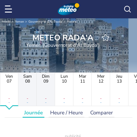
Météo
Yemen
Gouvernorat d'Al Bayda'
Rada'a
METEO RADA'A
Yemen (Gouvernorat d'Al Bayda')
Ven
Sam
Dim
Lun
Mar
Mer
Jeu
V
07
08
09
10
11
12
13
-
-
-
-
-
-
-
-
-
-
-
-
-
-
Journée
Heure / Heure
Comparer