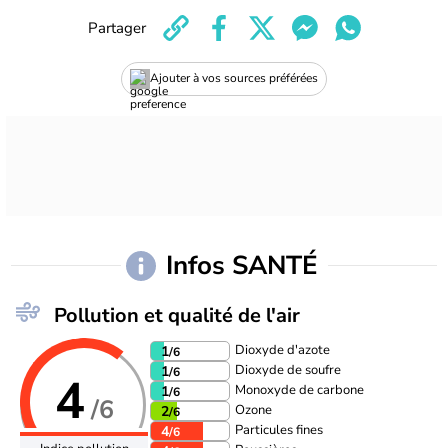
Partager
Ajouter à vos sources préférées
Infos SANTÉ
Pollution et qualité de l'air
Dioxyde d'azote
1
/6
Dioxyde de soufre
1
/6
4
Monoxyde de carbone
1
/6
/6
Ozone
2
/6
Particules fines
4
/6