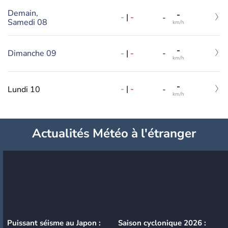
Demain,
-
-
|
-
-
Samedi 08
km/h
-
-
|
-
Dimanche 09
-
km/h
-
-
|
-
Lundi 10
-
km/h
Actualités Météo à l'étranger
Puissant séisme au Japon :
Saison cyclonique 2026 :