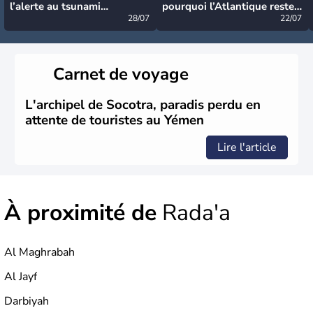
l’alerte au tsunami
pourquoi l’Atlantique reste
désormais levée
28/07
très calme à ce stade ?
22/07
Carnet de voyage
L'archipel de Socotra, paradis perdu en
attente de touristes au Yémen
Lire l'article
À proximité de
Rada'a
Al Maghrabah
Al Jayf
Darbiyah