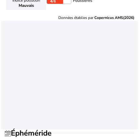
Indice pollution
Poussières
4
/6
Mauvais
Données établies par
Copernicus AMS(2026)
Éphéméride