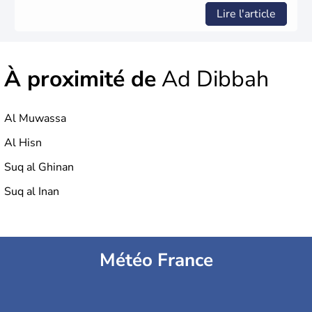
Lire l'article
À proximité de
Ad Dibbah
Al Muwassa
Al Hisn
Suq al Ghinan
Suq al Inan
Météo France