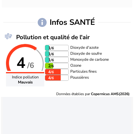
Infos SANTÉ
Pollution et qualité de l'air
Dioxyde d'azote
1
/6
Dioxyde de soufre
1
/6
4
Monoxyde de carbone
1
/6
/6
Ozone
2
/6
Particules fines
4
/6
Indice pollution
Poussières
4
/6
Mauvais
Données établies par
Copernicus AMS(2026)