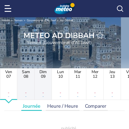
Météo
Yemen
Gouvernorat d'Al Jawf
Ad Dibbah
METEO AD DIBBAH
Yemen (Gouvernorat d'Al Jawf)
Ven
Sam
Dim
Lun
Mar
Mer
Jeu
V
07
08
09
10
11
12
13
-
-
-
-
-
-
-
-
-
-
-
-
-
-
Journée
Heure / Heure
Comparer