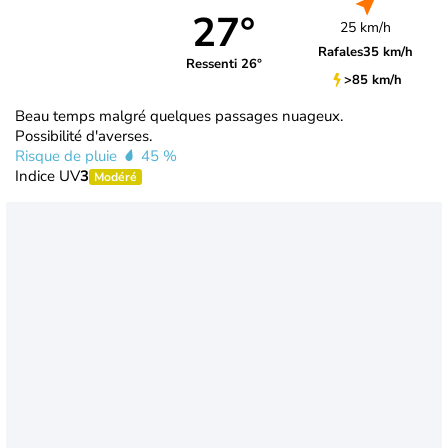
27°
25 km/h
Rafales
35 km/h
Ressenti 26°
>85 km/h
Beau temps malgré quelques passages nuageux.
Possibilité d'averses.
Risque de pluie
45 %
Indice UV
3
Modéré