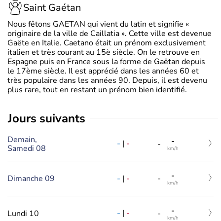
Saint Gaétan
Nous fêtons GAETAN qui vient du latin et signifie «
originaire de la ville de Caillatia ». Cette ville est devenue
Gaëte en Italie. Caetano était un prénom exclusivement
italien et très courant au 15è siècle. On le retrouve en
Espagne puis en France sous la forme de Gaëtan depuis
le 17ème siècle. Il est apprécié dans les années 60 et
très populaire dans les années 90. Depuis, il est devenu
plus rare, tout en restant un prénom bien identifié.
jours suivants
Demain,
-
-
|
-
-
Samedi 08
km/h
-
-
|
-
Dimanche 09
-
km/h
-
-
|
-
Lundi 10
-
km/h