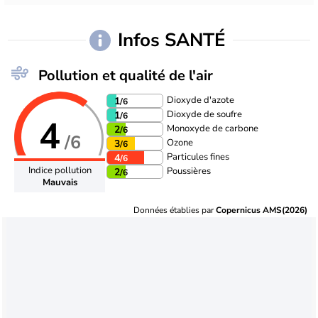
Infos SANTÉ
Pollution et qualité de l'air
Dioxyde d'azote
1
/6
Dioxyde de soufre
1
/6
4
Monoxyde de carbone
2
/6
/6
Ozone
3
/6
Particules fines
4
/6
Indice pollution
Poussières
2
/6
Mauvais
Données établies par
Copernicus AMS(2026)