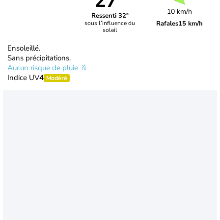
27°
10 km/h
Ressenti 32°
Rafales
15 km/h
sous l’influence du
soleil
Ensoleillé.
Sans précipitations.
Aucun risque de pluie
Indice UV
4
Modéré