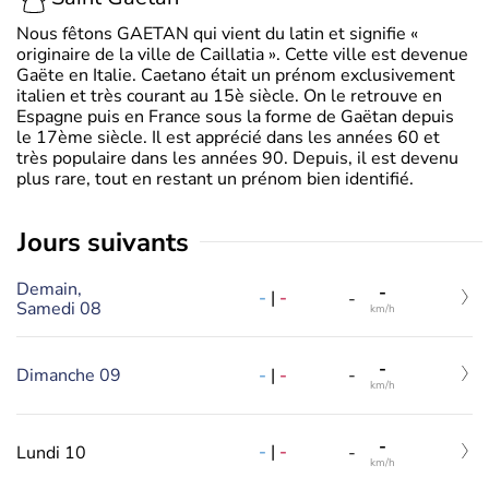
Nous fêtons GAETAN qui vient du latin et signifie «
originaire de la ville de Caillatia ». Cette ville est devenue
Gaëte en Italie. Caetano était un prénom exclusivement
italien et très courant au 15è siècle. On le retrouve en
Espagne puis en France sous la forme de Gaëtan depuis
le 17ème siècle. Il est apprécié dans les années 60 et
très populaire dans les années 90. Depuis, il est devenu
plus rare, tout en restant un prénom bien identifié.
jours suivants
Demain,
-
-
|
-
-
Samedi 08
km/h
-
-
|
-
Dimanche 09
-
km/h
-
-
|
-
Lundi 10
-
km/h