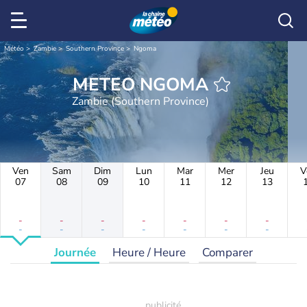
Météo
Zambie
Southern Province
Ngoma
METEO NGOMA
Zambie (Southern Province)
Ven
Sam
Dim
Lun
Mar
Mer
Jeu
V
07
08
09
10
11
12
13
-
-
-
-
-
-
-
-
-
-
-
-
-
-
Journée
Heure / Heure
Comparer