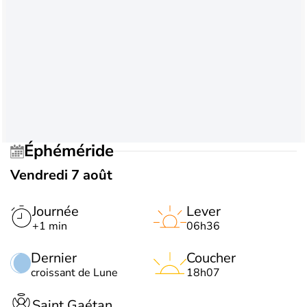
Éphéméride
Vendredi 7 août
Journée
Lever
+1 min
06h36
Dernier
Coucher
croissant de Lune
18h07
Saint Gaétan