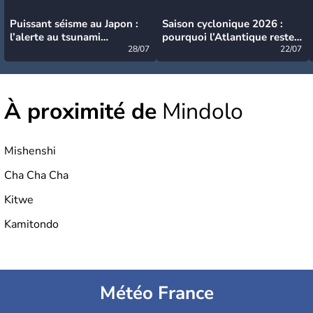
Puissant séisme au Japon :
Saison cyclonique 2026 :
l’alerte au tsunami
pourquoi l’Atlantique reste
désormais levée
28/07
très calme à ce stade ?
22/07
À proximité de
Mindolo
Mishenshi
Cha Cha Cha
Kitwe
Kamitondo
Météo France