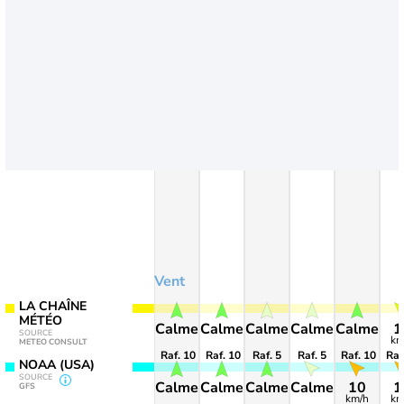
Vent
LA CHAÎNE
MÉTÉO
Calme
Calme
Calme
Calme
Calme
1
SOURCE
km
METEO CONSULT
Raf. 10
Raf. 10
Raf. 5
Raf. 5
Raf. 10
Raf
NOAA (USA)
SOURCE
Calme
Calme
Calme
Calme
10
1
GFS
km/h
km