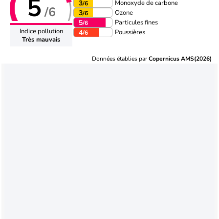
5
Monoxyde de carbone
3
/6
/6
Ozone
3
/6
Particules fines
5
/6
Indice pollution
Poussières
4
/6
Très mauvais
Données établies par
Copernicus AMS(2026)