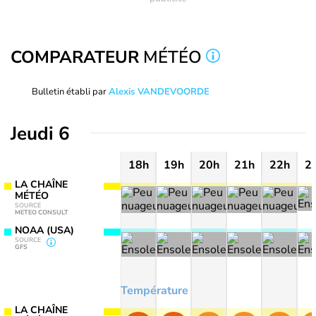
COMPARATEUR
MÉTÉO
Bulletin établi par
Alexis VANDEVOORDE
Jeudi 6
18h
19h
20h
21h
22h
2
LA CHAÎNE
MÉTÉO
SOURCE
METEO CONSULT
NOAA (USA)
SOURCE
GFS
Température
LA CHAÎNE