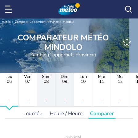
Météo
Zambie
Copperbelt Province
Mindolo
COMPARATEUR MÉTÉO
MINDOLO
Zambie (Copperbelt Province)
Jeu
Ven
Sam
Dim
Lun
Mar
Mer
J
06
07
08
09
10
11
12
-
-
-
-
-
-
-
-
-
-
-
-
-
-
Journée
Heure / Heure
Comparer