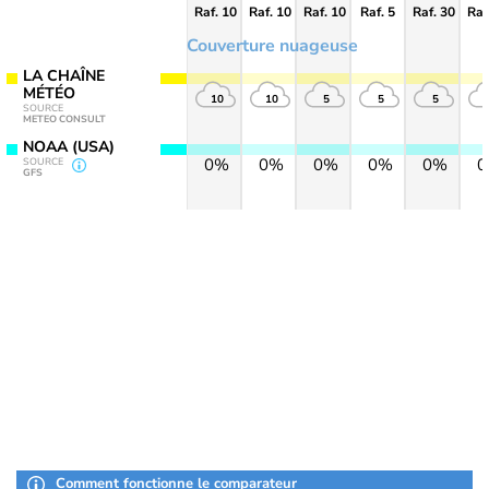
Raf. 10
Raf. 10
Raf. 10
Raf. 5
Raf. 30
Raf
Couverture nuageuse
LA CHAÎNE
MÉTÉO
10
10
5
5
5
SOURCE
METEO CONSULT
NOAA (USA)
0%
0%
0%
0%
0%
SOURCE
GFS
Comment fonctionne le comparateur