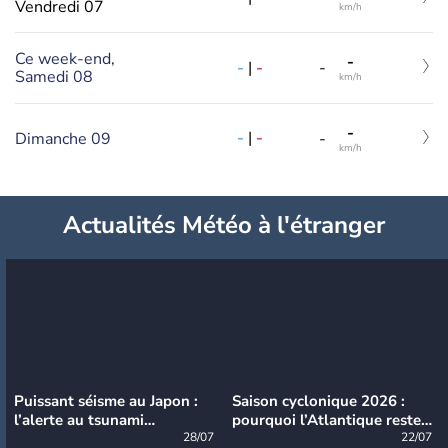
Vendredi 07
km/h
Ce week-end,
-
-
|
-
-
Samedi 08
km/h
-
-
|
-
Dimanche 09
-
km/h
Actualités Météo à l'étranger
Puissant séisme au Japon :
Saison cyclonique 2026 :
l’alerte au tsunami
pourquoi l’Atlantique reste
désormais levée
28/07
très calme à ce stade ?
22/07