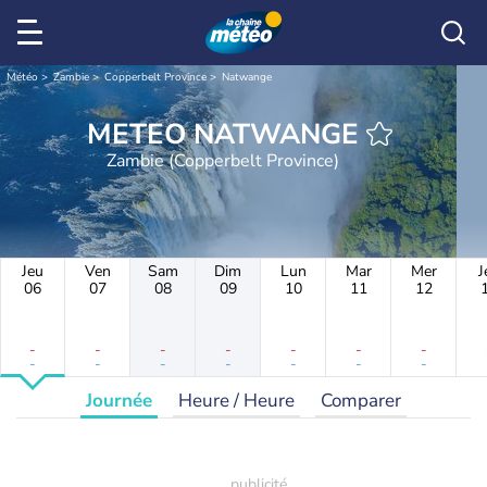
Météo
Zambie
Copperbelt Province
Natwange
METEO NATWANGE
Zambie (Copperbelt Province)
Jeu
Ven
Sam
Dim
Lun
Mar
Mer
J
06
07
08
09
10
11
12
-
-
-
-
-
-
-
-
-
-
-
-
-
-
Journée
Heure / Heure
Comparer