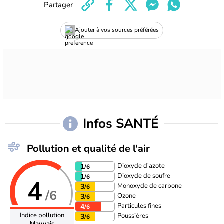
Partager
Ajouter à vos sources préférées
Infos SANTÉ
Pollution et qualité de l'air
Dioxyde d'azote
1
/6
Dioxyde de soufre
1
/6
4
Monoxyde de carbone
3
/6
/6
Ozone
3
/6
Particules fines
4
/6
Indice pollution
Poussières
3
/6
Mauvais