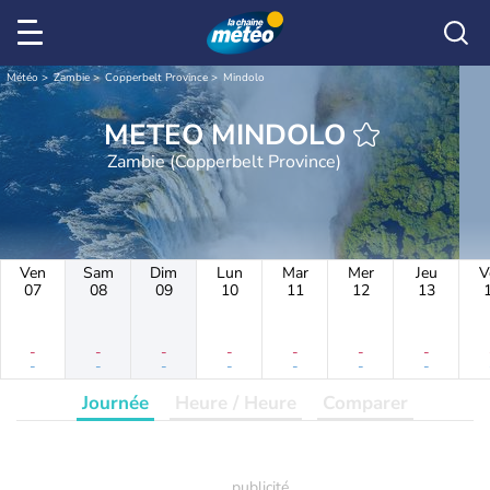
Météo
Zambie
Copperbelt Province
Mindolo
METEO MINDOLO
Zambie (Copperbelt Province)
Ven
Sam
Dim
Lun
Mar
Mer
Jeu
V
07
08
09
10
11
12
13
-
-
-
-
-
-
-
-
-
-
-
-
-
-
Journée
Heure / Heure
Comparer