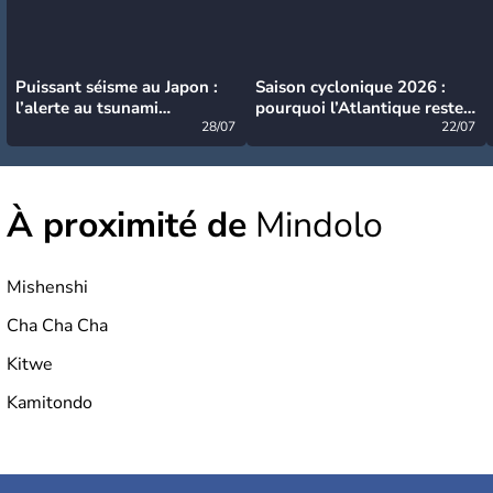
Puissant séisme au Japon :
Saison cyclonique 2026 :
l’alerte au tsunami
pourquoi l’Atlantique reste
désormais levée
28/07
très calme à ce stade ?
22/07
À proximité de
Mindolo
Mishenshi
Cha Cha Cha
Kitwe
Kamitondo