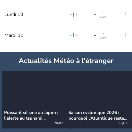
-
-
|
-
Lundi 10
-
km/h
-
-
|
-
Mardi 11
-
km/h
Actualités Météo à l'étranger
Puissant séisme au Japon :
Saison cyclonique 2026 :
l’alerte au tsunami
pourquoi l’Atlantique reste
désormais levée
28/07
très calme à ce stade ?
22/07