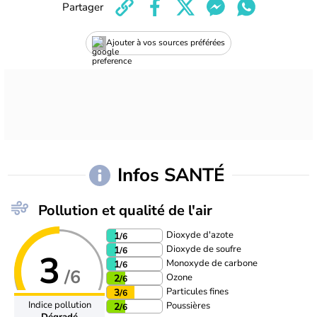
Partager
Ajouter à vos sources préférées
Infos SANTÉ
Pollution et qualité de l'air
Dioxyde d'azote
1
/6
Dioxyde de soufre
1
/6
3
Monoxyde de carbone
1
/6
/6
Ozone
2
/6
Particules fines
3
/6
Indice pollution
Poussières
2
/6
Dégradé