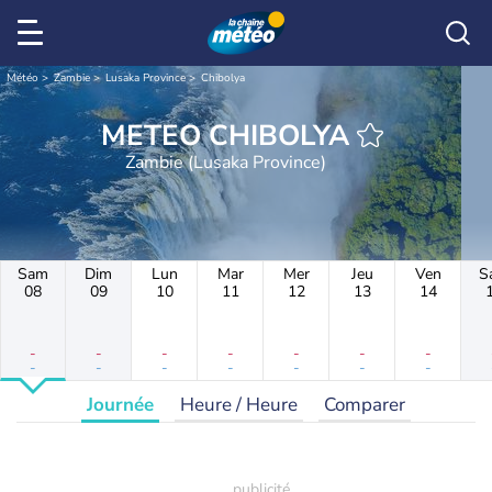
Météo
Zambie
Lusaka Province
Chibolya
METEO CHIBOLYA
Zambie (Lusaka Province)
Sam
Dim
Lun
Mar
Mer
Jeu
Ven
S
08
09
10
11
12
13
14
-
-
-
-
-
-
-
-
-
-
-
-
-
-
Journée
Heure / Heure
Comparer