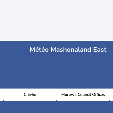
Météo Mashonaland East
Chivhu
Murewa Council Offices