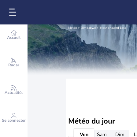
Météo
Zimbabwe
Mashonaland East
Accueil
Radar
Actualités
Météo
du jour
Se connecter
Ven
Sam
Dim
L