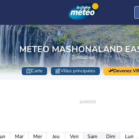
METEO MASHONALAND EA
Zimbabwe
Carte
Villes principales
Devenez VI
un
Mar
Mer
Jeu
Ven
Sam
Dim
Lun