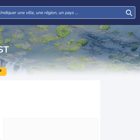
ST
P
Mar
Mer
Jeu
Ven