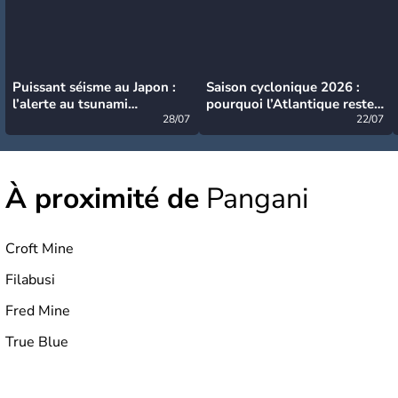
Puissant séisme au Japon :
Saison cyclonique 2026 :
l’alerte au tsunami
pourquoi l’Atlantique reste
désormais levée
28/07
très calme à ce stade ?
22/07
À proximité de
Pangani
Croft Mine
Filabusi
Fred Mine
True Blue