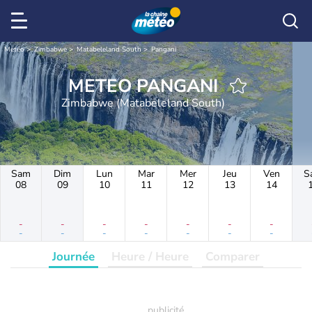
Météo
Zimbabwe
Matabeleland South
Pangani
METEO PANGANI
Zimbabwe (Matabeleland South)
Sam
Dim
Lun
Mar
Mer
Jeu
Ven
S
08
09
10
11
12
13
14
-
-
-
-
-
-
-
-
-
-
-
-
-
-
Journée
Heure / Heure
Comparer