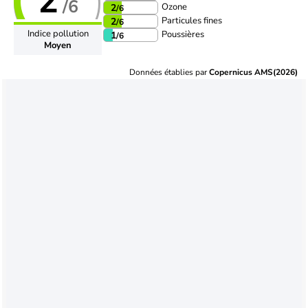
2
/6
Ozone
2
/6
Particules fines
2
/6
Indice pollution
Poussières
1
/6
Moyen
Données établies par
Copernicus AMS(2026)