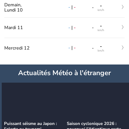
Demain,
-
-
|
-
-
Lundi 10
km/h
-
-
|
-
Mardi 11
-
km/h
-
-
|
-
Mercredi 12
-
km/h
Actualités Météo à l'étranger
Puissant séisme au Japon :
Saison cyclonique 2026 :
l’alerte au tsunami
pourquoi l’Atlantique reste