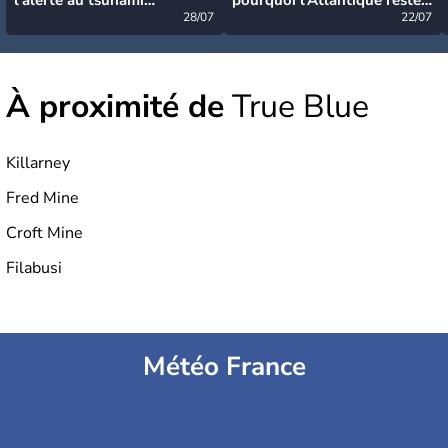
désormais levée
28/07
très calme à ce stade ?
22/07
À proximité de
True Blue
Killarney
Fred Mine
Croft Mine
Filabusi
Météo France