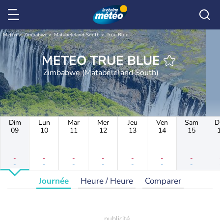
Météo
Zimbabwe
Matabeleland South
True Blue
METEO TRUE BLUE
Zimbabwe (Matabeleland South)
Dim
Lun
Mar
Mer
Jeu
Ven
Sam
D
09
10
11
12
13
14
15
-
-
-
-
-
-
-
-
-
-
-
-
-
-
Journée
Heure / Heure
Comparer