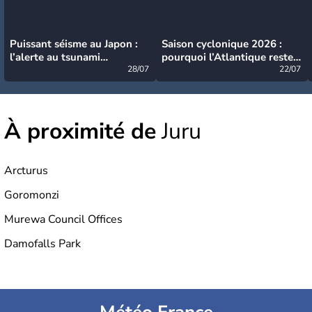
Puissant séisme au Japon :
Saison cyclonique 2026 :
l’alerte au tsunami
pourquoi l’Atlantique reste
désormais levée
28/07
très calme à ce stade ?
22/07
À proximité de
Juru
Arcturus
Goromonzi
Murewa Council Offices
Damofalls Park