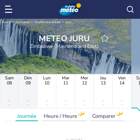
Météo
Zimbabwe
Mashonaland East
Juru
METEO JURU
Zimbabwe (Mashonaland East)
Sam
Dim
Lun
Mar
Mer
Jeu
Ven
S
08
09
10
11
12
13
14
-
-
-
-
-
-
-
-
-
-
-
-
-
-
Journée
Heure / Heure
Comparer