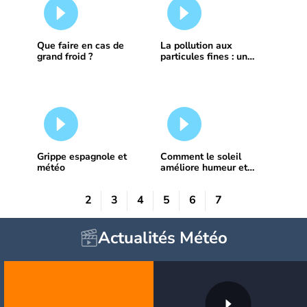
Que faire en cas de
La pollution aux
grand froid ?
particules fines : un
danger pour la santé
Grippe espagnole et
Comment le soleil
météo
améliore humeur et
santé
2
3
4
5
6
7
Actualités Météo