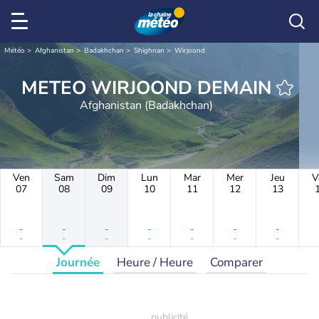
Météo
Afghanistan
Badakhchan
Shighnan
Wirjoond
METEO WIRJOOND DEMAIN
Afghanistan (Badakhchan)
Ven
Sam
Dim
Lun
Mar
Mer
Jeu
V
07
08
09
10
11
12
13
-
-
-
-
-
-
-
-
-
-
-
-
-
-
Journée
Heure / Heure
Comparer