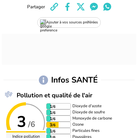
Partager
Ajouter à vos sources préférées
Infos SANTÉ
Pollution et qualité de l'air
Dioxyde d'azote
1
/6
Dioxyde de soufre
1
/6
3
Monoxyde de carbone
1
/6
/6
Ozone
3
/6
Particules fines
1
/6
Indice pollution
Poussières
1
/6