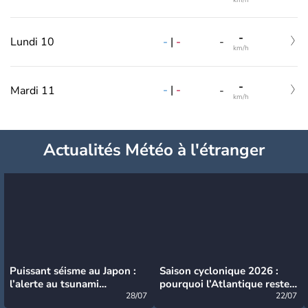
-
-
|
-
Lundi 10
-
km/h
-
-
|
-
Mardi 11
-
km/h
Actualités Météo à l'étranger
Puissant séisme au Japon :
Saison cyclonique 2026 :
l’alerte au tsunami
pourquoi l’Atlantique reste
désormais levée
28/07
très calme à ce stade ?
22/07