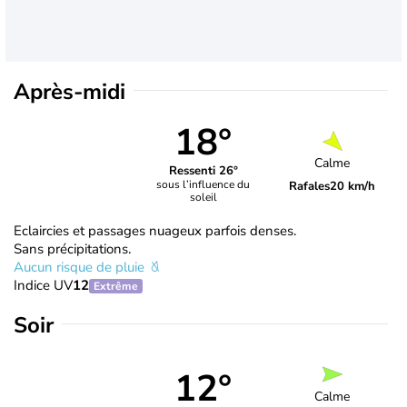
Après-midi
18°
Calme
Ressenti 26°
sous l’influence du
Rafales
20 km/h
soleil
Eclaircies et passages nuageux parfois denses.
Sans précipitations.
Aucun risque de pluie
Indice UV
12
Extrême
Soir
12°
Calme