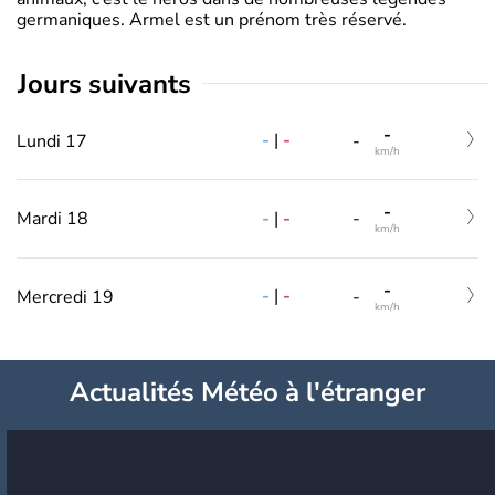
germaniques. Armel est un prénom très réservé.
jours suivants
-
-
|
-
Lundi 17
-
km/h
-
-
|
-
Mardi 18
-
km/h
-
-
|
-
Mercredi 19
-
km/h
Actualités Météo à l'étranger