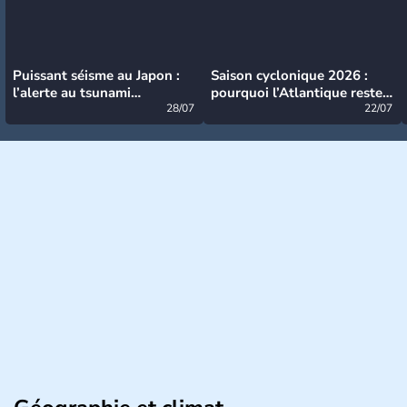
Puissant séisme au Japon :
Saison cyclonique 2026 :
l’alerte au tsunami
pourquoi l’Atlantique reste
désormais levée
28/07
très calme à ce stade ?
22/07