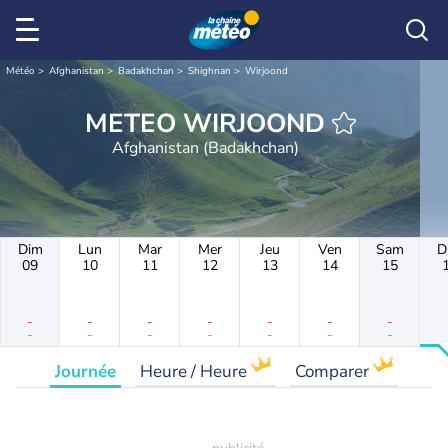
Météo
Afghanistan
Badakhchan
Shighnan
Wirjoond
METEO WIRJOOND
Afghanistan (Badakhchan)
Dim
Lun
Mar
Mer
Jeu
Ven
Sam
D
09
10
11
12
13
14
15
-
-
-
-
-
-
-
-
-
-
-
-
-
-
Journée
Heure / Heure
Comparer