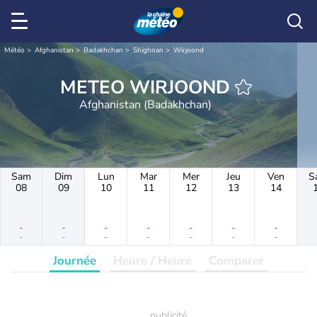
Météo
Afghanistan
Badakhchan
Shighnan
Wirjoond
METEO WIRJOOND
Afghanistan (Badakhchan)
Sam
Dim
Lun
Mar
Mer
Jeu
Ven
S
08
09
10
11
12
13
14
-
-
-
-
-
-
-
-
-
-
-
-
-
-
Journée
Heure / Heure
Comparer