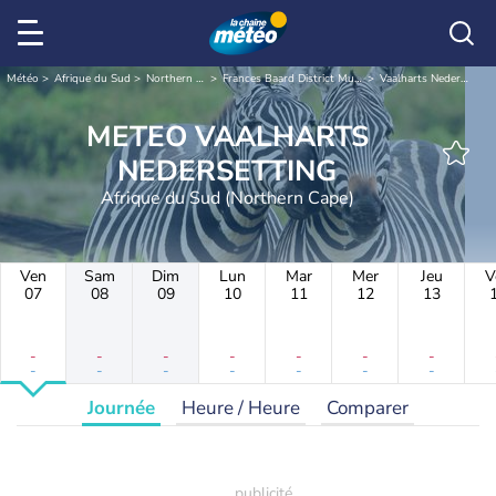
Météo
Afrique du Sud
Northern Cape
Frances Baard District Municipality
Vaalharts Nedersetting
METEO VAALHARTS
NEDERSETTING
Afrique du Sud (Northern Cape)
Ven
Sam
Dim
Lun
Mar
Mer
Jeu
V
07
08
09
10
11
12
13
-
-
-
-
-
-
-
-
-
-
-
-
-
-
Journée
Heure / Heure
Comparer