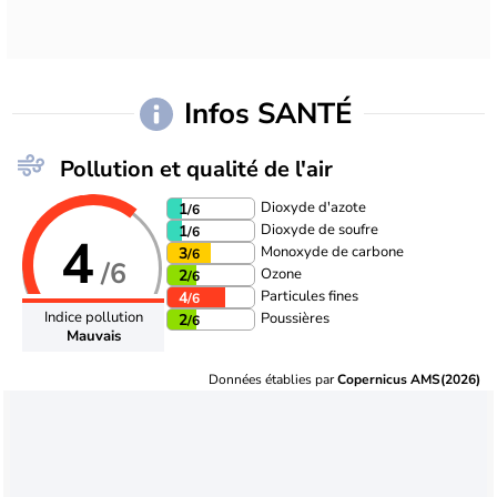
Infos SANTÉ
Pollution et qualité de l'air
Dioxyde d'azote
1
/6
Dioxyde de soufre
1
/6
4
Monoxyde de carbone
3
/6
/6
Ozone
2
/6
Particules fines
4
/6
Indice pollution
Poussières
2
/6
Mauvais
Données établies par
Copernicus AMS(2026)