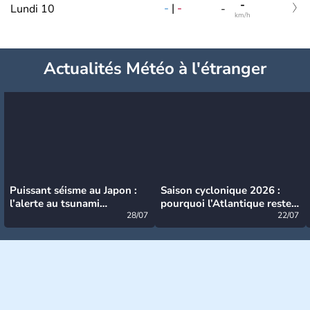
-
-
|
-
Lundi 10
-
km/h
Actualités Météo à l'étranger
Puissant séisme au Japon :
Saison cyclonique 2026 :
l’alerte au tsunami
pourquoi l’Atlantique reste
désormais levée
28/07
très calme à ce stade ?
22/07