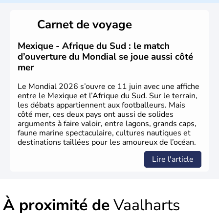
du Sud a connu une évolution démocratique avec
l'accession au pouvoir de l'ancien prisonnier Nelson
Carnet de voyage
Mandela. Sa capitale administrative est aujourd'hui
Pretoria. L'Afrique du Sud est riche en ressources
minières, notamment avec l'or et le charbon.
Mexique - Afrique du Sud : le match
d’ouverture du Mondial se joue aussi côté
mer
Le Mondial 2026 s’ouvre ce 11 juin avec une affiche
entre le Mexique et l’Afrique du Sud. Sur le terrain,
les débats appartiennent aux footballeurs. Mais
côté mer, ces deux pays ont aussi de solides
arguments à faire valoir, entre lagons, grands caps,
faune marine spectaculaire, cultures nautiques et
destinations taillées pour les amoureux de l’océan.
Lire l'article
À proximité de
Vaalharts