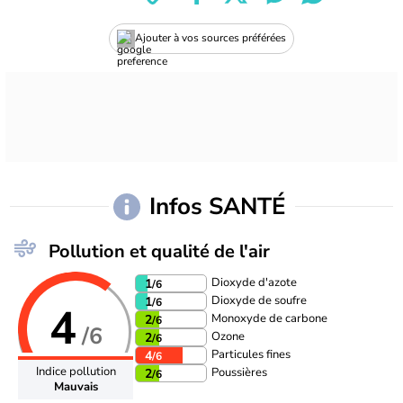
Ajouter à vos sources préférées
Infos SANTÉ
Pollution et qualité de l'air
Dioxyde d'azote
1
/6
Dioxyde de soufre
1
/6
4
Monoxyde de carbone
2
/6
/6
Ozone
2
/6
Particules fines
4
/6
Indice pollution
Poussières
2
/6
Mauvais