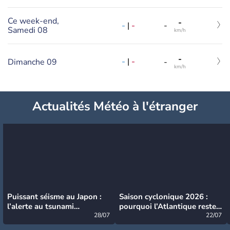
Ce week-end,
-
-
|
-
-
Samedi 08
km/h
-
-
|
-
Dimanche 09
-
km/h
Actualités Météo à l'étranger
Puissant séisme au Japon :
Saison cyclonique 2026 :
l’alerte au tsunami
pourquoi l’Atlantique reste
désormais levée
28/07
très calme à ce stade ?
22/07