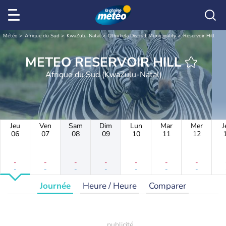
Météo
Afrique du Sud
KwaZulu-Natal
Uthukela District Municipality
Reservoir Hill
METEO RESERVOIR HILL
Afrique du Sud (KwaZulu-Natal)
Jeu
Ven
Sam
Dim
Lun
Mar
Mer
J
06
07
08
09
10
11
12
-
-
-
-
-
-
-
-
-
-
-
-
-
-
Journée
Heure / Heure
Comparer