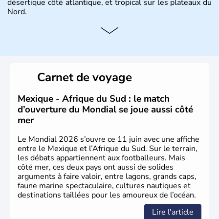
désertique côté atlantique, et tropical sur les plateaux du
Nord.
Histoire et administration
Sous le régime de l'apartheid de 1948 à 1991, l'Afrique
du Sud a connu une évolution démocratique avec
l'accession au pouvoir de l'ancien prisonnier Nelson
Carnet de voyage
Mandela. Sa capitale administrative est aujourd'hui
Pretoria. L'Afrique du Sud est riche en ressources
minières, notamment avec l'or et le charbon.
Mexique - Afrique du Sud : le match
d’ouverture du Mondial se joue aussi côté
mer
Le Mondial 2026 s’ouvre ce 11 juin avec une affiche
entre le Mexique et l’Afrique du Sud. Sur le terrain,
les débats appartiennent aux footballeurs. Mais
côté mer, ces deux pays ont aussi de solides
arguments à faire valoir, entre lagons, grands caps,
faune marine spectaculaire, cultures nautiques et
destinations taillées pour les amoureux de l’océan.
Lire l'article