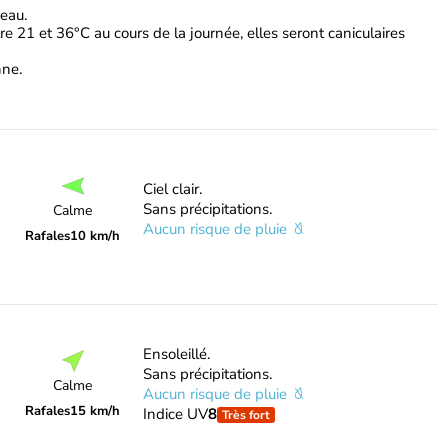
beau.
e 21 et 36°C au cours de la journée, elles seront caniculaires
nne.
Ciel clair.
Sans précipitations.
Calme
Aucun risque de pluie
Rafales
10 km/h
Ensoleillé.
Sans précipitations.
Calme
Aucun risque de pluie
Rafales
15 km/h
Indice UV
8
Très fort