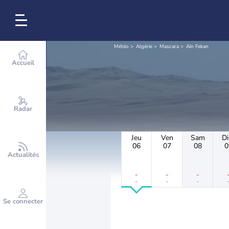
Météo
Algérie
Mascara
Aïn Fekan
Accueil
Radar
Jeu
Ven
Sam
D
06
07
08
0
Actualités
-
-
-
-
-
-
Se connecter