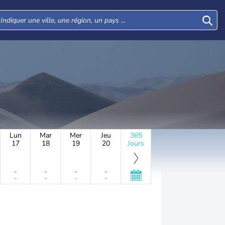
Lun
Mar
Mer
Jeu
365
17
18
19
20
Jours
-
-
-
-
-
-
-
-