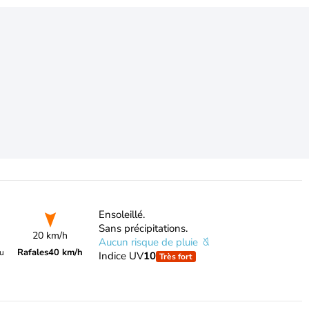
Ensoleillé.
Sans précipitations.
20 km/h
Aucun risque de pluie
Rafales
40 km/h
du
Indice UV
10
Très fort