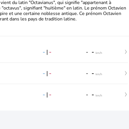
ient du latin "Octavianus", qui signifie "appartenant à
"octavus", signifiant "huitième" en latin. Le prénom Octavien
pire et une certaine noblesse antique. Ce prénom Octavien
rant dans les pays de tradition latine.
-
|
-
-
-
km/h
-
|
-
-
-
km/h
-
|
-
-
-
km/h