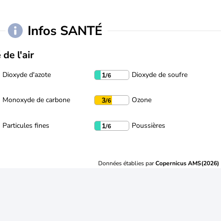
Infos SANTÉ
 de l'air
Dioxyde d'azote
Dioxyde de soufre
1
/6
Monoxyde de carbone
Ozone
3
/6
Particules fines
Poussières
1
/6
Données établies par
Copernicus AMS(2026)