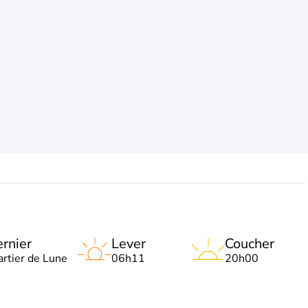
rnier
Lever
Coucher
artier de Lune
06h11
20h00