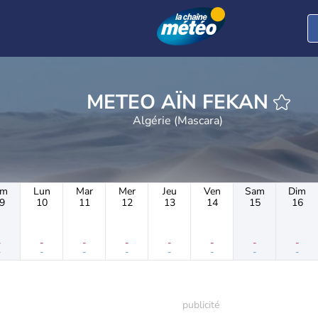
METEO AÏN FEKAN
Algérie (Mascara)
im
Lun
Mar
Mer
Jeu
Ven
Sam
Dim
9
10
11
12
13
14
15
16
-
-
-
-
-
-
-
-
-
-
-
-
-
-
-
-