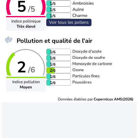
5
Ambroisies
1
/5
/5
Aulne
1
/5
Charme
1
/5
Indice pollinique
Voir tous les pollens
Très élevé
Pollution et qualité de l'air
Dioxyde d'azote
1
/6
Dioxyde de soufre
1
/6
2
Monoxyde de carbone
1
/6
/6
Ozone
2
/6
Particules fines
1
/6
Indice pollution
Poussières
1
/6
Moyen
Données établies par
Copernicus AMS(2026)