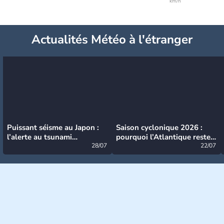
km/h
Actualités Météo à l'étranger
Puissant séisme au Japon :
Saison cyclonique 2026 :
l’alerte au tsunami
pourquoi l’Atlantique reste
désormais levée
28/07
très calme à ce stade ?
22/07