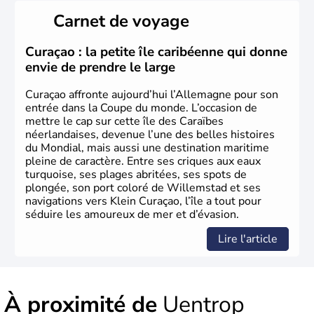
Länder, comme la Rhénanie, la Sarre ou la Saxe,
Carnet de voyage
lesquelles bénéficient d'une grande autonomie. Le pays
peut se targuer de grands noms qu'il a vu naître dans tous
les domaines, des arts à la politique en passant par la
Curaçao : la petite île caribéenne qui donne
philosophie. Hertz, Gutenberg, Heidegger, Thomas Mann,
envie de prendre le large
Herman Hesse ou bien Hegel en font partie.
Curaçao affronte aujourd’hui l’Allemagne pour son
entrée dans la Coupe du monde. L’occasion de
mettre le cap sur cette île des Caraïbes
néerlandaises, devenue l’une des belles histoires
du Mondial, mais aussi une destination maritime
pleine de caractère. Entre ses criques aux eaux
turquoise, ses plages abritées, ses spots de
plongée, son port coloré de Willemstad et ses
navigations vers Klein Curaçao, l’île a tout pour
séduire les amoureux de mer et d’évasion.
Lire l'article
À proximité de
Uentrop