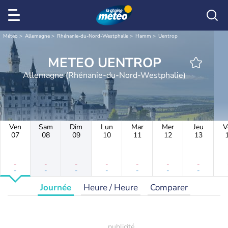
Météo
Allemagne
Rhénanie-du-Nord-Westphalie
Hamm
Uentrop
METEO UENTROP
Allemagne (Rhénanie-du-Nord-Westphalie)
Ven
Sam
Dim
Lun
Mar
Mer
Jeu
V
07
08
09
10
11
12
13
-
-
-
-
-
-
-
-
-
-
-
-
-
-
Journée
Heure / Heure
Comparer