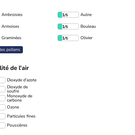
Ambroisies
Aulne
1
/5
Armoises
Bouleau
1
/5
Graminées
Olivier
1
/5
les pollens
ité de l'air
Dioxyde d'azote
Dioxyde de
soufre
Monoxyde de
carbone
Ozone
Particules fines
Poussières