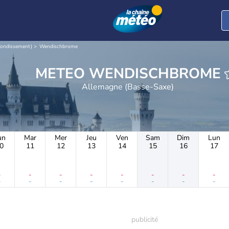
rrondissement)
Wendischbrome
METEO WENDISCHBROME
Allemagne (Basse-Saxe)
un
Mar
Mer
Jeu
Ven
Sam
Dim
Lun
0
11
12
13
14
15
16
17
-
-
-
-
-
-
-
-
-
-
-
-
-
-
-
-