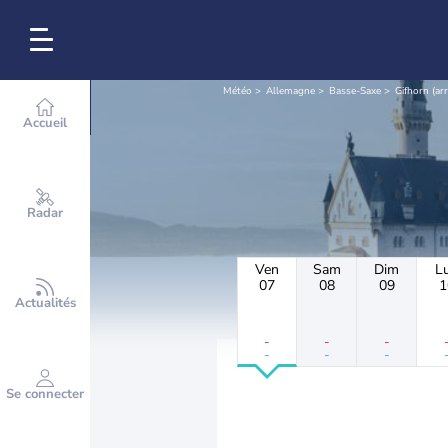
Météo
Allemagne
Basse-Saxe
Gifhorn (a
Accueil
Radar
Ven
Sam
Dim
L
07
08
09
1
Actualités
-
-
-
-
-
-
Se connecter