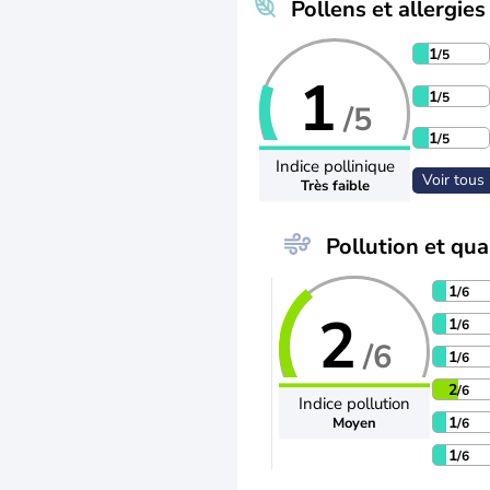
Pollens et allergies
1
/5
1
1
/5
/5
1
/5
Indice pollinique
Voir tous 
Très faible
Pollution et qual
1
/6
2
1
/6
/6
1
/6
2
/6
Indice pollution
1
Moyen
/6
1
/6