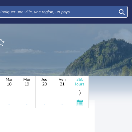
Mar
Mer
Jeu
Ven
365
18
19
20
21
Jours
-
-
-
-
-
-
-
-