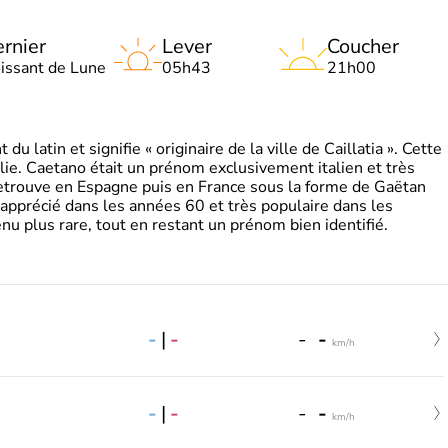
rnier
Lever
Coucher
oissant de Lune
05h43
21h00
 latin et signifie « originaire de la ville de Caillatia ». Cette
lie. Caetano était un prénom exclusivement italien et très
retrouve en Espagne puis en France sous la forme de Gaëtan
 apprécié dans les années 60 et très populaire dans les
nu plus rare, tout en restant un prénom bien identifié.
-
|
-
-
-
km/h
-
|
-
-
-
km/h