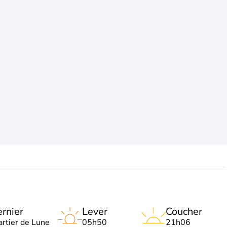
rnier
Lever
Coucher
artier de Lune
05h50
21h06