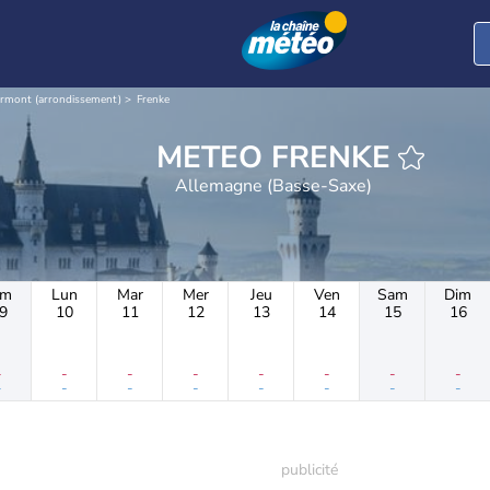
rmont (arrondissement)
Frenke
METEO FRENKE
Allemagne (Basse-Saxe)
im
Lun
Mar
Mer
Jeu
Ven
Sam
Dim
9
10
11
12
13
14
15
16
-
-
-
-
-
-
-
-
-
-
-
-
-
-
-
-