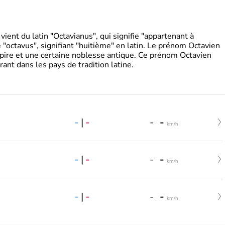
ient du latin "Octavianus", qui signifie "appartenant à
"octavus", signifiant "huitième" en latin. Le prénom Octavien
pire et une certaine noblesse antique. Ce prénom Octavien
rant dans les pays de tradition latine.
-
|
-
-
-
km/h
-
|
-
-
-
km/h
-
|
-
-
-
km/h