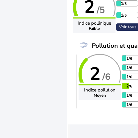
2
1
/5
/5
1
/5
Indice pollinique
Voir tous 
Faible
Pollution et qual
1
/6
2
1
/6
/6
1
/6
2
/6
Indice pollution
1
Moyen
/6
1
/6