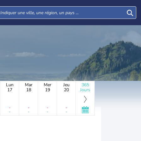
Lun
Mar
Mer
Jeu
365
17
18
19
20
Jours
-
-
-
-
-
-
-
-