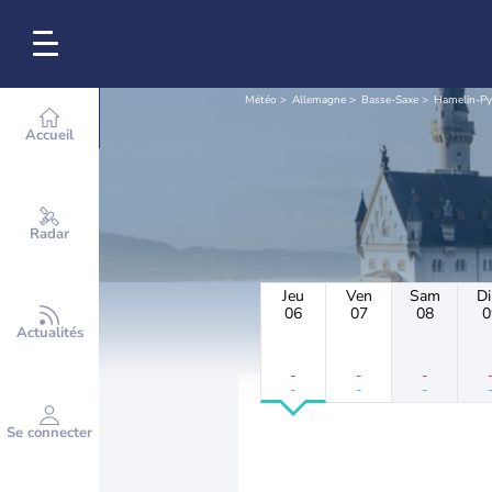
Météo
Allemagne
Basse-Saxe
Hamelin-Py
Accueil
Radar
Jeu
Ven
Sam
D
06
07
08
0
Actualités
-
-
-
-
-
-
Se connecter