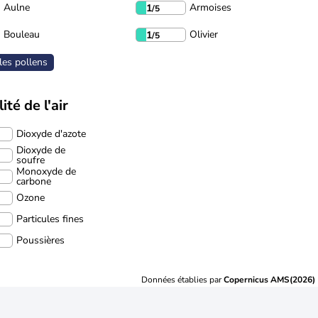
Aulne
Armoises
1
/5
Bouleau
Olivier
1
/5
les pollens
ité de l'air
Dioxyde d'azote
Dioxyde de
soufre
Monoxyde de
carbone
Ozone
Particules fines
Poussières
Données établies par
Copernicus AMS(2026)