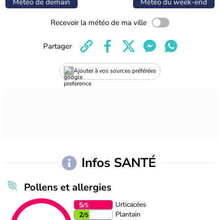
Météo de demain
Météo du week-end
Recevoir la météo de ma ville
Partager
Ajouter à vos sources préférées
Infos SANTÉ
Pollens et allergies
Urticacées
5
/5
Plantain
2
/5