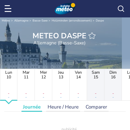
Météo
Allemagne
Basse-Saxe
Holzminden (arrondissement)
Daspe
METEO DASPE
Allemagne (Basse-Saxe)
Lun
Mar
Mer
Jeu
Ven
Sam
Dim
L
10
11
12
13
14
15
16
-
-
-
-
-
-
-
-
-
-
-
-
-
-
Journée
Heure / Heure
Comparer