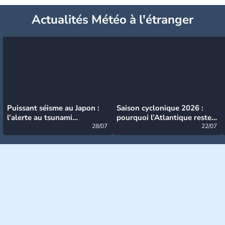
Actualités Météo à l'étranger
Puissant séisme au Japon :
Saison cyclonique 2026 :
l’alerte au tsunami
pourquoi l’Atlantique reste
désormais levée
28/07
très calme à ce stade ?
22/07