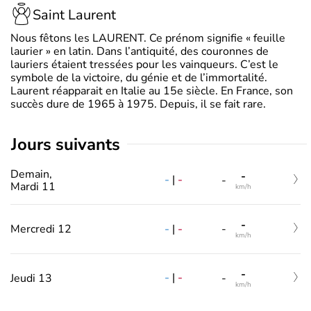
Saint Laurent
Nous fêtons les LAURENT. Ce prénom signifie « feuille
laurier » en latin. Dans l’antiquité, des couronnes de
lauriers étaient tressées pour les vainqueurs. C’est le
symbole de la victoire, du génie et de l’immortalité.
Laurent réapparait en Italie au 15e siècle. En France, son
succès dure de 1965 à 1975. Depuis, il se fait rare.
jours suivants
Demain,
-
-
|
-
-
Mardi 11
km/h
-
-
|
-
Mercredi 12
-
km/h
-
-
|
-
Jeudi 13
-
km/h