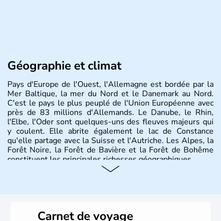
Géographie et climat
Pays d'Europe de l'Ouest, l'Allemagne est bordée par la
Mer Baltique, la mer du Nord et le Danemark au Nord.
C'est le pays le plus peuplé de l'Union Européenne avec
près de 83 millions d'Allemands. Le Danube, le Rhin,
l'Elbe, l'Oder sont quelques-uns des fleuves majeurs qui
y coulent. Elle abrite également le lac de Constance
qu'elle partage avec la Suisse et l'Autriche. Les Alpes, la
Forêt Noire, la Forêt de Bavière et la Forêt de Bohême
constituent les principales richesses géographiques.
Histoire et administration
L'Allemagne est constituée de seize régions appelées
Länder, comme la Rhénanie, la Sarre ou la Saxe,
Carnet de voyage
lesquelles bénéficient d'une grande autonomie. Le pays