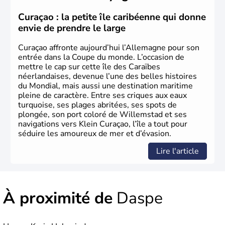
peut se targuer de grands noms qu'il a vu naître dans tous
les domaines, des arts à la politique en passant par la
Curaçao : la petite île caribéenne qui donne
philosophie. Hertz, Gutenberg, Heidegger, Thomas Mann,
envie de prendre le large
Herman Hesse ou bien Hegel en font partie.
Curaçao affronte aujourd’hui l’Allemagne pour son
entrée dans la Coupe du monde. L’occasion de
mettre le cap sur cette île des Caraïbes
néerlandaises, devenue l’une des belles histoires
du Mondial, mais aussi une destination maritime
pleine de caractère. Entre ses criques aux eaux
turquoise, ses plages abritées, ses spots de
plongée, son port coloré de Willemstad et ses
navigations vers Klein Curaçao, l’île a tout pour
séduire les amoureux de mer et d’évasion.
Lire l'article
À proximité de
Daspe