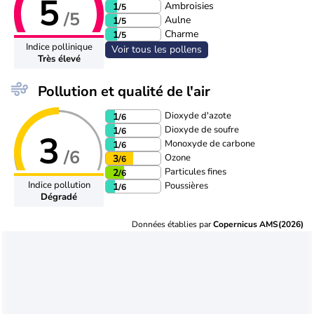
5
Ambroisies
1
/5
/5
Aulne
1
/5
Charme
1
/5
Indice pollinique
Voir tous les pollens
Très élevé
Pollution et qualité de l'air
Dioxyde d'azote
1
/6
Dioxyde de soufre
1
/6
3
Monoxyde de carbone
1
/6
/6
Ozone
3
/6
Particules fines
2
/6
Indice pollution
Poussières
1
/6
Dégradé
Données établies par
Copernicus AMS(2026)