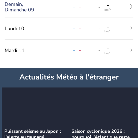
Demain,
-
-
|
-
-
Dimanche 09
km/h
-
-
|
-
Lundi 10
-
km/h
-
-
|
-
Mardi 11
-
km/h
Actualités Météo à l'étranger
Puissant séisme au Japon :
Saison cyclonique 2026 :
l’alerte au tsunami
pourquoi l’Atlantique reste