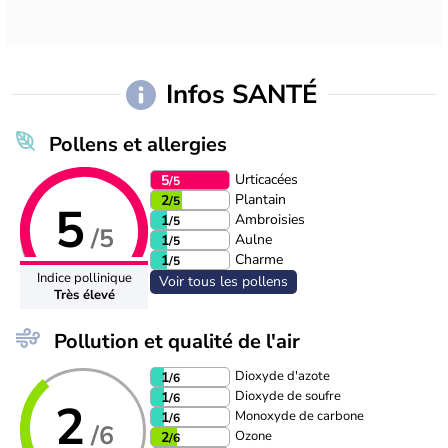
Infos SANTÉ
Pollens et allergies
Urticacées
5
/5
Plantain
2
/5
5
Ambroisies
1
/5
/5
Aulne
1
/5
Charme
1
/5
Indice pollinique
Voir tous les pollens
Très élevé
Pollution et qualité de l'air
Dioxyde d'azote
1
/6
Dioxyde de soufre
1
/6
2
Monoxyde de carbone
1
/6
/6
Ozone
2
/6