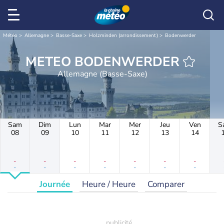
Météo
Allemagne
Basse-Saxe
Holzminden (arrondissement)
Bodenwerder
METEO BODENWERDER
Allemagne (Basse-Saxe)
Sam
Dim
Lun
Mar
Mer
Jeu
Ven
S
08
09
10
11
12
13
14
-
-
-
-
-
-
-
-
-
-
-
-
-
-
Journée
Heure / Heure
Comparer