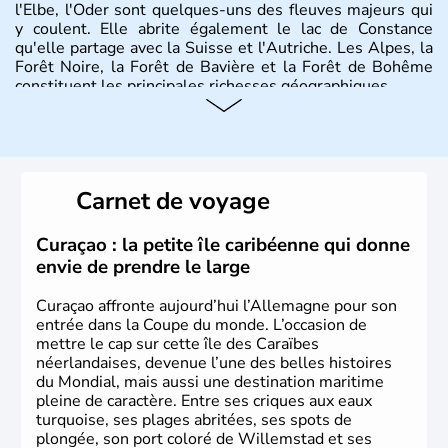
l'Elbe, l'Oder sont quelques-uns des fleuves majeurs qui
y coulent. Elle abrite également le lac de Constance
qu'elle partage avec la Suisse et l'Autriche. Les Alpes, la
Forêt Noire, la Forêt de Bavière et la Forêt de Bohême
constituent les principales richesses géographiques.
Histoire et administration
L'Allemagne est constituée de seize régions appelées
Länder, comme la Rhénanie, la Sarre ou la Saxe,
Carnet de voyage
lesquelles bénéficient d'une grande autonomie. Le pays
peut se targuer de grands noms qu'il a vu naître dans tous
les domaines, des arts à la politique en passant par la
Curaçao : la petite île caribéenne qui donne
philosophie. Hertz, Gutenberg, Heidegger, Thomas Mann,
envie de prendre le large
Herman Hesse ou bien Hegel en font partie.
Curaçao affronte aujourd’hui l’Allemagne pour son
entrée dans la Coupe du monde. L’occasion de
mettre le cap sur cette île des Caraïbes
néerlandaises, devenue l’une des belles histoires
du Mondial, mais aussi une destination maritime
pleine de caractère. Entre ses criques aux eaux
turquoise, ses plages abritées, ses spots de
plongée, son port coloré de Willemstad et ses