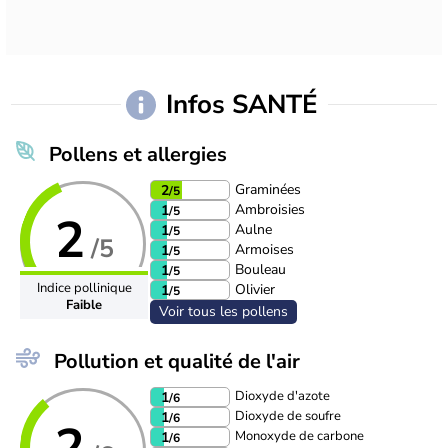
Infos SANTÉ
Pollens et allergies
Graminées
2
/5
Ambroisies
1
/5
2
Aulne
1
/5
/5
Armoises
1
/5
Bouleau
1
/5
Indice pollinique
Olivier
1
/5
Faible
Voir tous les pollens
Pollution et qualité de l'air
Dioxyde d'azote
1
/6
Dioxyde de soufre
1
/6
2
Monoxyde de carbone
1
/6