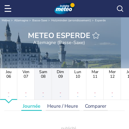
Météo
Allemagne
Basse-Saxe
Holzminden (arrondissement)
Esperde
METEO ESPERDE
Allemagne (Basse-Saxe)
Jeu
Ven
Sam
Dim
Lun
Mar
Mer
J
06
07
08
09
10
11
12
-
-
-
-
-
-
-
-
-
-
-
-
-
-
Journée
Heure / Heure
Comparer