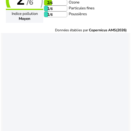
/6
Ozone
2
/6
Particules fines
1
/6
Indice pollution
Poussières
1
/6
Moyen
Données établies par
Copernicus AMS(2026)