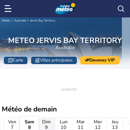
Météo
Australie
Jervis Bay Territory
METEO JERVIS BAY TERRITORY
Australie
Carte
Villes principales
Devenez VIP
Météo de
demain
Ven
Sam
Dim
Lun
Mar
Mer
Jeu
7
8
9
10
11
12
13