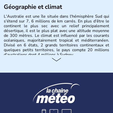
Géographie et climat
L'Australie est une île située dans l'hémisphère Sud qui
s'étend sur 7, 6 millions de km carrés. En plus d'être le
continent le plus sec avec un relief principalement
désertique, il est le plus plat avec une altitude moyenne
de 300 mètres. Le climat est influencé par les courants
océaniques, majoritairement tropical et méditerranéen.
Divisé en 6 états, 2 grands territoires continentaux et
quelques petits territoires, le pays compte 20 millions
d'australiens dont 4 millions à Sydney.
Histoire et administration
Les premiers aborigènes australiens sont arrivés il y a
environ 70 000 ans lors de vagues de migrations
humaines. Il faut attendre 1522 pour qu'un explorateur
portugais découvre le continent australien, puis les
années 1700 pour que l'île devienne une terre
d'émigration européenne. La Grande-Bretagne
revendique son appartenance le 26 janvier 1788,
désormais jour de la fête nationale australienne. Cette
monarchie constitutionnelle est encore placée sous le