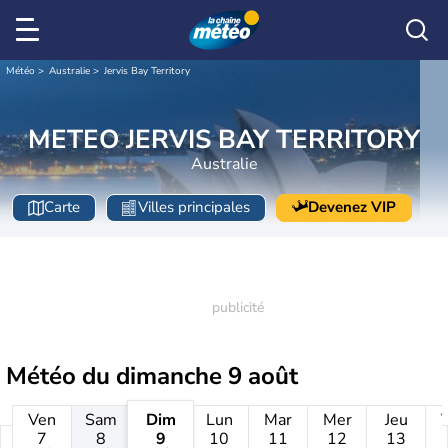
Météo
Australie
Jervis Bay Territory
METEO JERVIS BAY TERRITORY
Australie
Carte
Villes principales
Devenez VIP
Météo du
dimanche 9 août
Ven
Sam
Dim
Lun
Mar
Mer
Jeu
7
8
9
10
11
12
13