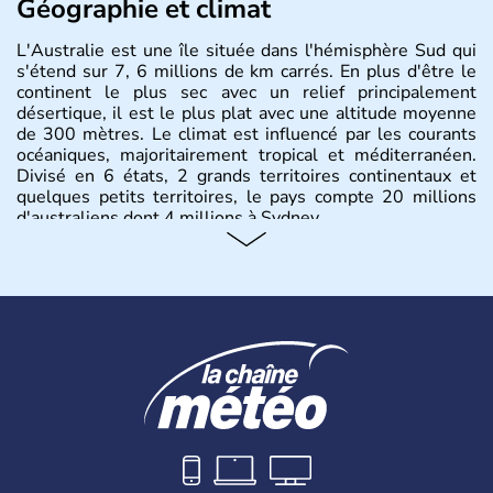
Géographie et climat
L'Australie est une île située dans l'hémisphère Sud qui
s'étend sur 7, 6 millions de km carrés. En plus d'être le
continent le plus sec avec un relief principalement
désertique, il est le plus plat avec une altitude moyenne
de 300 mètres. Le climat est influencé par les courants
océaniques, majoritairement tropical et méditerranéen.
Divisé en 6 états, 2 grands territoires continentaux et
quelques petits territoires, le pays compte 20 millions
d'australiens dont 4 millions à Sydney.
Histoire et administration
Les premiers aborigènes australiens sont arrivés il y a
environ 70 000 ans lors de vagues de migrations
humaines. Il faut attendre 1522 pour qu'un explorateur
portugais découvre le continent australien, puis les
années 1700 pour que l'île devienne une terre
d'émigration européenne. La Grande-Bretagne
revendique son appartenance le 26 janvier 1788,
désormais jour de la fête nationale australienne. Cette
monarchie constitutionnelle est encore placée sous le
règne anglais.