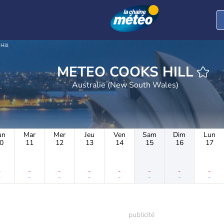
Hill
METEO COOKS HILL
Australie (New South Wales)
un
Mar
Mer
Jeu
Ven
Sam
Dim
Lun
0
11
12
13
14
15
16
17
-
-
-
-
-
-
-
-
-
-
-
-
-
-
-
-