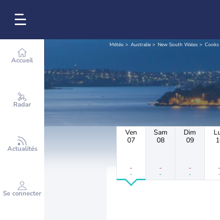
Météo
Australie
New South Wales
Cooks 
Accueil
Radar
Ven
Sam
Dim
L
07
08
09
1
Actualités
-
-
-
-
-
-
Se connecter