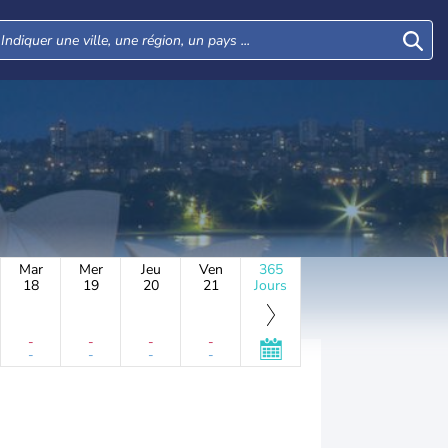
Mar
Mer
Jeu
Ven
365
18
19
20
21
Jours
-
-
-
-
-
-
-
-