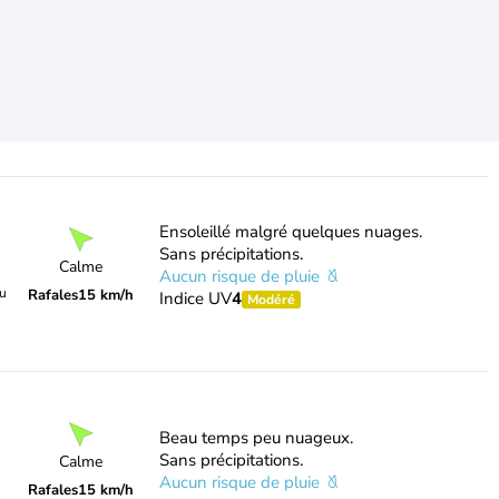
Ensoleillé malgré quelques nuages.
Sans précipitations.
Calme
Aucun risque de pluie
du
Rafales
15 km/h
Indice UV
4
Modéré
Beau temps peu nuageux.
Sans précipitations.
Calme
Aucun risque de pluie
Rafales
15 km/h