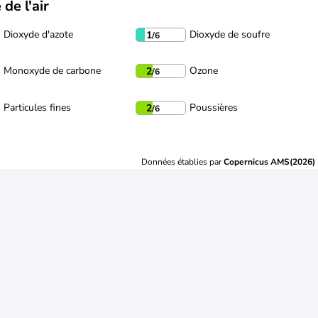
 de l'air
Dioxyde d'azote
Dioxyde de soufre
1
/6
Monoxyde de carbone
Ozone
2
/6
Particules fines
Poussières
2
/6
Données établies par
Copernicus AMS(2026)