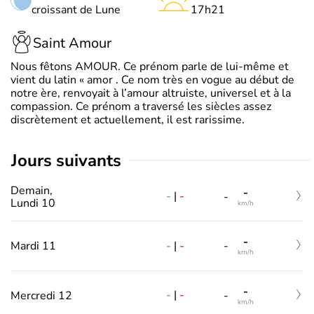
croissant de Lune
17h21
Saint Amour
Nous fêtons AMOUR. Ce prénom parle de lui-même et
vient du latin « amor . Ce nom très en vogue au début de
notre ère, renvoyait à l’amour altruiste, universel et à la
compassion. Ce prénom a traversé les siècles assez
discrètement et actuellement, il est rarissime.
jours suivants
Demain,
-
-
|
-
-
Lundi 10
km/h
-
-
|
-
Mardi 11
-
km/h
-
-
|
-
Mercredi 12
-
km/h