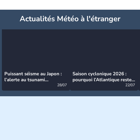
Actualités Météo à l'étranger
Puissant séisme au Japon :
Saison cyclonique 2026 :
l’alerte au tsunami
pourquoi l’Atlantique reste
désormais levée
28/07
très calme à ce stade ?
22/07