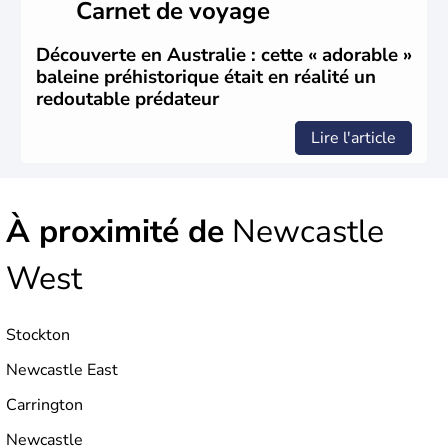
Carnet de voyage
humaines. Il faut attendre 1522 pour qu'un explorateur
portugais découvre le continent australien, puis les
années 1700 pour que l'île devienne une terre
Découverte en Australie : cette « adorable »
d'émigration européenne. La Grande-Bretagne
baleine préhistorique était en réalité un
revendique son appartenance le 26 janvier 1788,
redoutable prédateur
désormais jour de la fête nationale australienne. Cette
monarchie constitutionnelle est encore placée sous le
Lire l'article
règne anglais.
À proximité de
Newcastle
West
Stockton
Newcastle East
Carrington
Newcastle