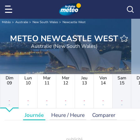
Météo
Australie
New South Wales
Newcastle West
METEO NEWCASTLE WEST
Australie (New South Wales)
Dim
Lun
Mar
Mer
Jeu
Ven
Sam
D
09
10
11
12
13
14
15
-
-
-
-
-
-
-
-
-
-
-
-
-
-
Journée
Heure / Heure
Comparer