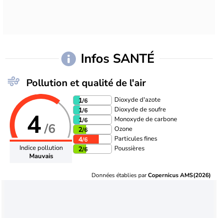
Infos SANTÉ
Pollution et qualité de l'air
Dioxyde d'azote
1
/6
Dioxyde de soufre
1
/6
4
Monoxyde de carbone
1
/6
/6
Ozone
2
/6
Particules fines
4
/6
Indice pollution
Poussières
2
/6
Mauvais
Données établies par
Copernicus AMS(2026)