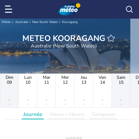
Météo
Australie
New South Wales
Kooragang
METEO KOORAGANG
Australie (New South Wales)
Dim
Lun
Mar
Mer
Jeu
Ven
Sam
D
09
10
11
12
13
14
15
-
-
-
-
-
-
-
-
-
-
-
-
-
-
Journée
Heure / Heure
Comparer