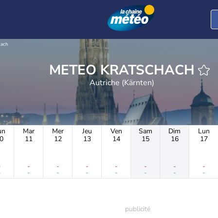
hach
METEO KRATSCHACH
Autriche (Kärnten)
un
Mar
Mer
Jeu
Ven
Sam
Dim
Lun
0
11
12
13
14
15
16
17
-
-
-
-
-
-
-
-
-
-
-
-
-
-
-
-