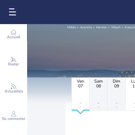
Météo
Autriche
Kärnten
Villach
Kratsc
Accueil
Radar
Ven
Sam
Dim
L
07
08
09
1
Actualités
-
-
-
-
-
-
Se connecter