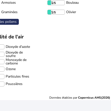
Armoises
Bouleau
1
/5
Graminées
Olivier
1
/5
les pollens
ité de l'air
Dioxyde d'azote
Dioxyde de
soufre
Monoxyde de
carbone
Ozone
Particules fines
Poussières
Données établies par
Copernicus AMS(2026)