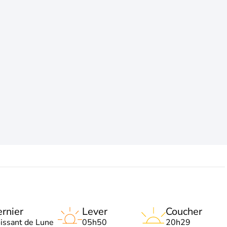
rnier
Lever
Coucher
oissant de Lune
05h50
20h29