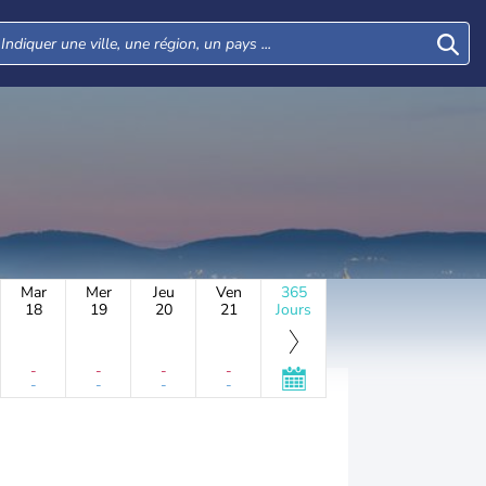
Mar
Mer
Jeu
Ven
365
18
19
20
21
Jours
-
-
-
-
-
-
-
-