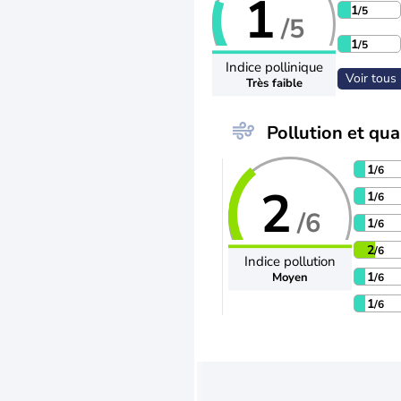
1
1
/5
/5
1
/5
Indice pollinique
Voir tous 
Très faible
Pollution et qual
1
/6
2
1
/6
/6
1
/6
2
/6
Indice pollution
1
Moyen
/6
1
/6