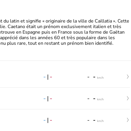
 latin et signifie « originaire de la ville de Caillatia ». Cette
lie. Caetano était un prénom exclusivement italien et très
retrouve en Espagne puis en France sous la forme de Gaëtan
 apprécié dans les années 60 et très populaire dans les
nu plus rare, tout en restant un prénom bien identifié.
-
|
-
-
-
km/h
-
|
-
-
-
km/h
-
|
-
-
-
km/h