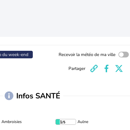
o du week-end
Recevoir la météo de ma ville
Partager
Infos SANTÉ
Ambroisies
Aulne
1
/5