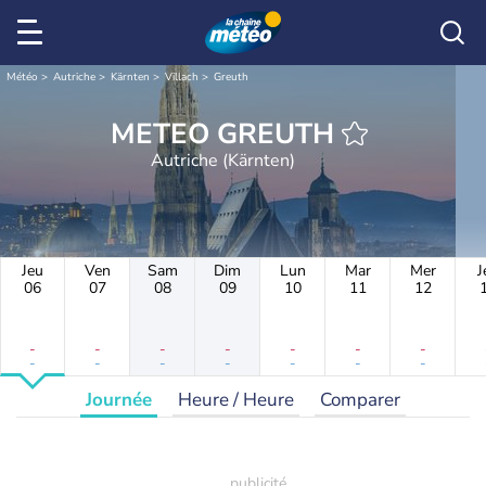
Météo
Autriche
Kärnten
Villach
Greuth
METEO GREUTH
Autriche (Kärnten)
Jeu
Ven
Sam
Dim
Lun
Mar
Mer
J
06
07
08
09
10
11
12
-
-
-
-
-
-
-
-
-
-
-
-
-
-
Journée
Heure / Heure
Comparer