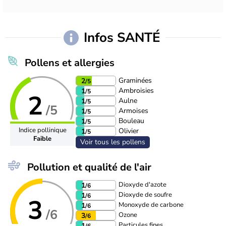
Infos SANTÉ
Pollens et allergies
Graminées
2
/5
Ambroisies
1
/5
2
Aulne
1
/5
/5
Armoises
1
/5
Bouleau
1
/5
Indice pollinique
Olivier
1
/5
Faible
Voir tous les pollens
Pollution et qualité de l'air
Dioxyde d'azote
1
/6
Dioxyde de soufre
1
/6
3
Monoxyde de carbone
1
/6
/6
Ozone
3
/6
Particules fines
1
/6