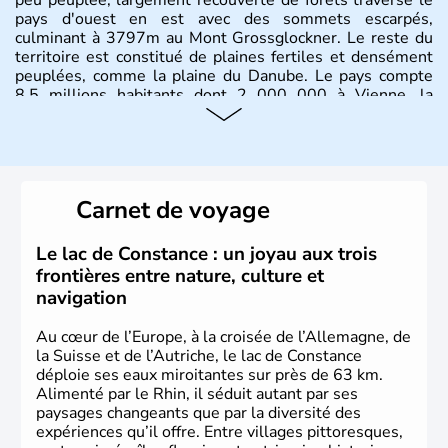
pays d'ouest en est avec des sommets escarpés,
culminant à 3797m au Mont Grossglockner. Le reste du
territoire est constitué de plaines fertiles et densément
peuplées, comme la plaine du Danube. Le pays compte
8.5 millions habitants dont 2 000 000 à Vienne, la
capitale.
Histoire et administration
Peuplée durant l'Antiquité par les Celtes, l'Autriche
Carnet de voyage
compte aujourd'hui plus de 8 millions d'habitants.
L'Autriche a donné naissance à de nombreux artistes :
Mozart, Schubert, le psychanalyste Freud, Romy
Le lac de Constance : un joyau aux trois
Schneider, Arnold Schwarzenegger, Anton Bruckner,
frontières entre nature, culture et
Gustav Mahler font partie des Autrichiens les plus
navigation
marquants de ces dernières décennies.
Au cœur de l’Europe, à la croisée de l’Allemagne, de
la Suisse et de l’Autriche, le lac de Constance
déploie ses eaux miroitantes sur près de 63 km.
Alimenté par le Rhin, il séduit autant par ses
paysages changeants que par la diversité des
expériences qu’il offre. Entre villages pittoresques,