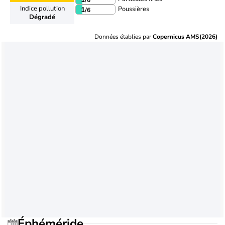
Indice pollution
Poussières
1
/6
Dégradé
Données établies par
Copernicus AMS(2026)
Éphéméride