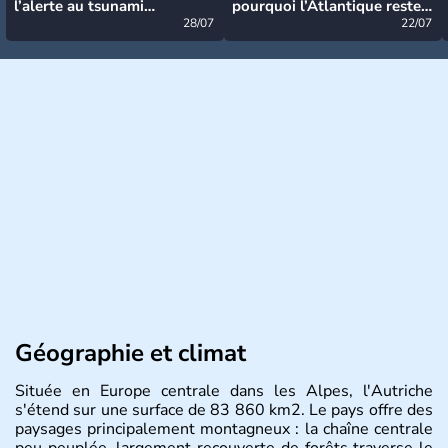
l’alerte au tsunami
pourquoi l’Atlantique reste
désormais levée
28/07
très calme à ce stade ?
22/07
Géographie et climat
Située en Europe centrale dans les Alpes, l'Autriche
s'étend sur une surface de 83 860 km2. Le pays offre des
paysages principalement montagneux : la chaîne centrale
peu peuplée, largement recouverte de forêts traverse le