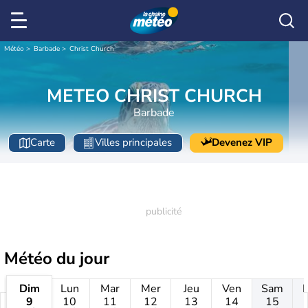
Météo
Barbade
Christ Church
METEO CHRIST CHURCH
Barbade
Carte
Villes principales
Devenez VIP
Météo
du jour
Dim
Lun
Mar
Mer
Jeu
Ven
Sam
9
10
11
12
13
14
15