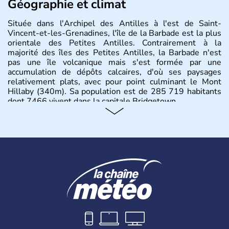
Géographie et climat
Située dans l'Archipel des Antilles à l'est de Saint-
Vincent-et-les-Grenadines, l'île de la Barbade est la plus
orientale des Petites Antilles. Contrairement à la
majorité des îles des Petites Antilles, la Barbade n'est
pas une île volcanique mais s'est formée par une
accumulation de dépôts calcaires, d'où ses paysages
relativement plats, avec pour point culminant le Mont
Hillaby (340m). Sa population est de 285 719 habitants
dont 7466 vivent dans la capitale Bridgetown.
Histoire et administration
Depuis 1966, la Barbade est indépendante et fait partie
du Commonwealth. Elle fut pendant trois siècles sous
domination britannique. Son nom vient de l'explorateur
portugais Pedro A. Campos qui nomma l'île en 1536 "Os
Barbudos" ("les barbus" à cause des longues racines
aériennes des ficus qu'il voyait sur l'île et lui faisait
penser à des barbes.