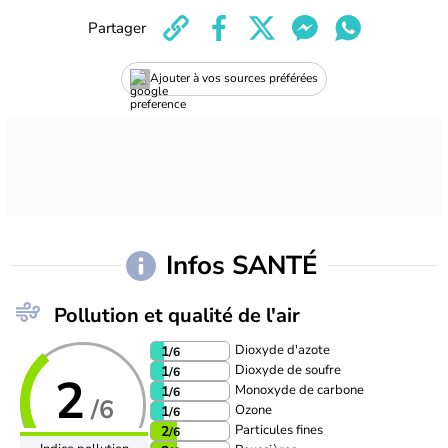
Partager
Ajouter à vos sources préférées
Infos SANTÉ
Pollution et qualité de l'air
Dioxyde d'azote
1
/6
Dioxyde de soufre
1
/6
2
Monoxyde de carbone
1
/6
/6
Ozone
1
/6
Particules fines
2
/6