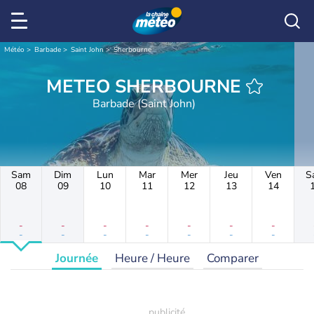
Météo
Barbade
Saint John
Sherbourne
METEO SHERBOURNE
Barbade (Saint John)
Sam
Dim
Lun
Mar
Mer
Jeu
Ven
S
08
09
10
11
12
13
14
-
-
-
-
-
-
-
-
-
-
-
-
-
-
Journée
Heure / Heure
Comparer