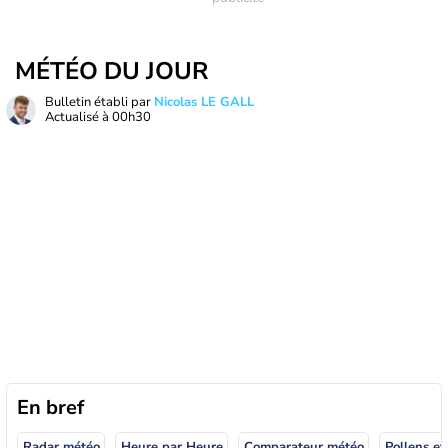
MÉTÉO DU JOUR
Bulletin établi par
Nicolas LE GALL
Actualisé à
00h30
En bref
Radar météo
Heure par Heure
Comparateur météo
Pollens et