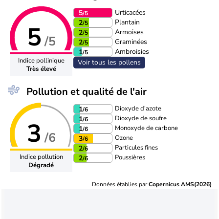
Urticacées
5
/5
Plantain
2
/5
5
Armoises
2
/5
/5
Graminées
2
/5
Ambroisies
1
/5
Indice pollinique
Voir tous les pollens
Très élevé
Pollution et qualité de l'air
Dioxyde d'azote
1
/6
Dioxyde de soufre
1
/6
3
Monoxyde de carbone
1
/6
/6
Ozone
3
/6
Particules fines
2
/6
Indice pollution
Poussières
2
/6
Dégradé
Données établies par
Copernicus AMS(2026)