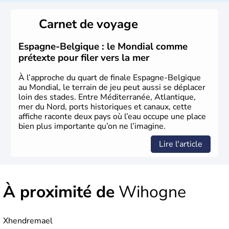
L'origine du territoire de la Belgique et de son nom
provient d'une séparation de la Gaule en trois parties
Carnet de voyage
effectuée par Jules César : les Gaulois, les Aquitains et
les Belges. Décrite comme la nation la plus brave par le
général romain, la Belgique a été divisée en deux pays
Espagne-Belgique : le Mondial comme
jusqu'en 1795 : les Pays-Bas du Sud et la principauté de
prétexte pour filer vers la mer
Liège. Il faut attendre jusqu'en 1980 pour qu'elle
devienne un Etat fédéral reconnu par la constitution de
À l’approche du quart de finale Espagne-Belgique
1993.
au Mondial, le terrain de jeu peut aussi se déplacer
loin des stades. Entre Méditerranée, Atlantique,
mer du Nord, ports historiques et canaux, cette
affiche raconte deux pays où l’eau occupe une place
bien plus importante qu’on ne l’imagine.
Lire l'article
À proximité de
Wihogne
Xhendremael