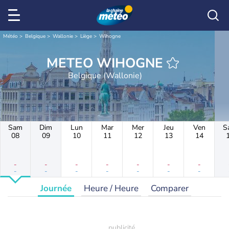
Météo
Belgique
Wallonie
Liège
Wihogne
METEO WIHOGNE
Belgique (Wallonie)
Sam
Dim
Lun
Mar
Mer
Jeu
Ven
S
08
09
10
11
12
13
14
-
-
-
-
-
-
-
-
-
-
-
-
-
-
Journée
Heure / Heure
Comparer