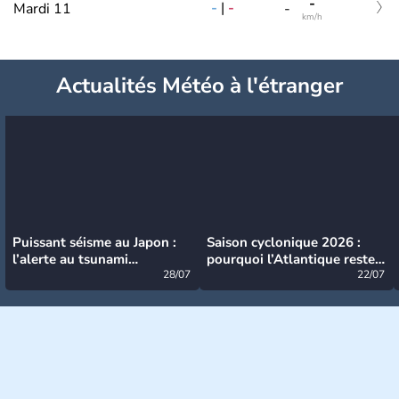
-
-
|
-
Mardi 11
-
km/h
Actualités Météo à l'étranger
Puissant séisme au Japon :
Saison cyclonique 2026 :
l’alerte au tsunami
pourquoi l’Atlantique reste
désormais levée
28/07
très calme à ce stade ?
22/07