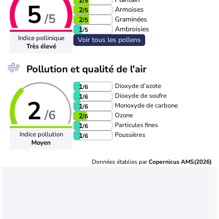
2
/5
5
Armoises
2
/5
/5
Graminées
2
/5
Ambroisies
1
/5
Indice pollinique
Voir tous les pollens
Très élevé
Pollution et qualité de l'air
Dioxyde d'azote
1
/6
Dioxyde de soufre
1
/6
2
Monoxyde de carbone
1
/6
/6
Ozone
2
/6
Particules fines
1
/6
Indice pollution
Poussières
1
/6
Moyen
Données établies par
Copernicus AMS(2026)