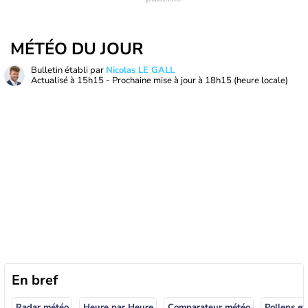
MÉTÉO DU JOUR
Bulletin établi par
Nicolas LE GALL
Actualisé à
15h15
- Prochaine mise à jour à
18h15
(heure locale)
En bref
Radar météo
Heure par Heure
Comparateur météo
Pollens et