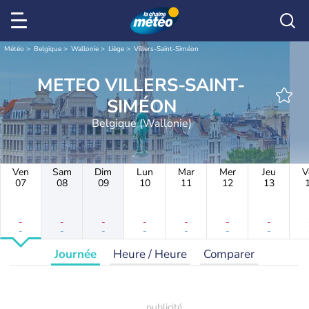
Météo
Belgique
Wallonie
Liège
Villers-Saint-Siméon
METEO VILLERS-SAINT-
SIMÉON
Belgique (Wallonie)
Ven
Sam
Dim
Lun
Mar
Mer
Jeu
V
07
08
09
10
11
12
13
-
-
-
-
-
-
-
-
-
-
-
-
-
-
Journée
Heure / Heure
Comparer