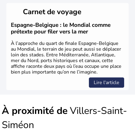
L'origine du territoire de la Belgique et de son nom
provient d'une séparation de la Gaule en trois parties
Carnet de voyage
effectuée par Jules César : les Gaulois, les Aquitains et
les Belges. Décrite comme la nation la plus brave par le
général romain, la Belgique a été divisée en deux pays
Espagne-Belgique : le Mondial comme
jusqu'en 1795 : les Pays-Bas du Sud et la principauté de
prétexte pour filer vers la mer
Liège. Il faut attendre jusqu'en 1980 pour qu'elle
devienne un Etat fédéral reconnu par la constitution de
À l’approche du quart de finale Espagne-Belgique
1993.
au Mondial, le terrain de jeu peut aussi se déplacer
loin des stades. Entre Méditerranée, Atlantique,
mer du Nord, ports historiques et canaux, cette
affiche raconte deux pays où l’eau occupe une place
bien plus importante qu’on ne l’imagine.
Lire l'article
À proximité de
Villers-Saint-
Siméon