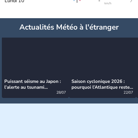
-
|
-
Lundi 10
-
km/h
Actualités Météo à l'étranger
Puissant séisme au Japon :
Saison cyclonique 2026 :
l’alerte au tsunami
pourquoi l’Atlantique reste
désormais levée
28/07
très calme à ce stade ?
22/07