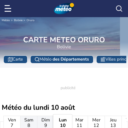
Météo
Bolivie
Oruro
CARTE METEO ORURO
Bolivie
Carte
Météo
des Départements
Villes princ
Météo du
lundi 10 août
Ven
Sam
Dim
Lun
Mar
Mer
Jeu
7
8
9
10
11
12
13