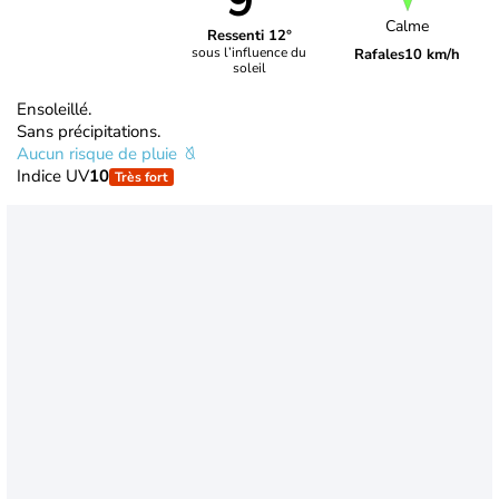
9°
Calme
Ressenti 12°
sous l’influence du
Rafales
10 km/h
soleil
Ensoleillé.
Sans précipitations.
Aucun risque de pluie
Indice UV
10
Très fort