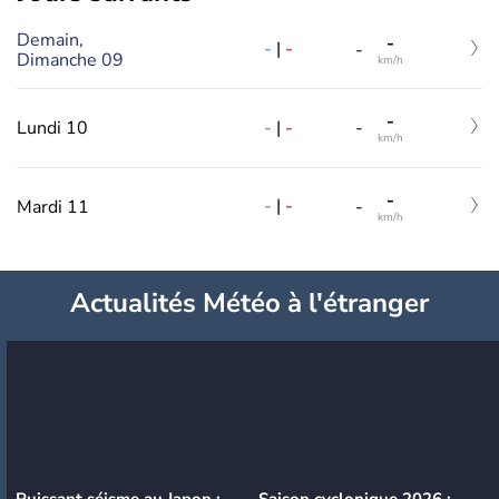
Demain,
-
-
|
-
-
Dimanche 09
km/h
-
-
|
-
Lundi 10
-
km/h
-
-
|
-
Mardi 11
-
km/h
Actualités Météo à l'étranger
Puissant séisme au Japon :
Saison cyclonique 2026 :