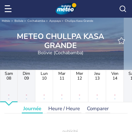
Météo
Bolivie
Cochabamba
Ayopaya
Chullpa Kasa Grande
METEO CHULLPA KASA
GRANDE
Bolivie (Cochabamba)
Sam
Dim
Lun
Mar
Mer
Jeu
Ven
S
08
09
10
11
12
13
14
-
-
-
-
-
-
-
-
-
-
-
-
-
-
Journée
Heure / Heure
Comparer