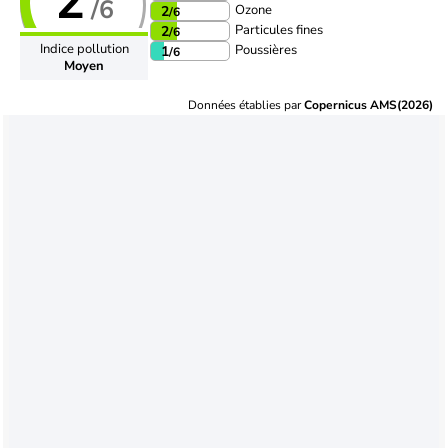
2
/6
Ozone
2
/6
Particules fines
2
/6
Indice pollution
Poussières
1
/6
Moyen
Données établies par
Copernicus AMS(2026)